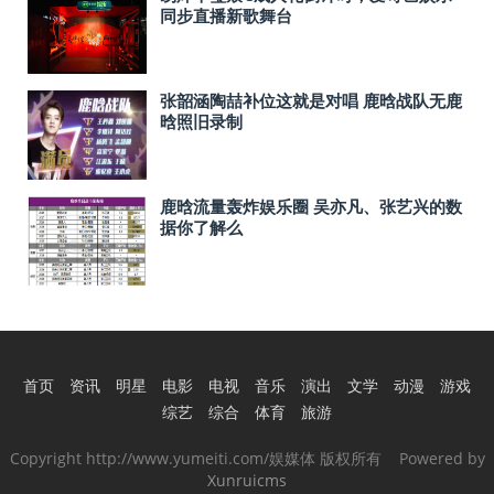
同步直播新歌舞台
张韶涵陶喆补位这就是对唱 鹿晗战队无鹿
晗照旧录制
鹿晗流量轰炸娱乐圈 吴亦凡、张艺兴的数
据你了解么
首页
资讯
明星
电影
电视
音乐
演出
文学
动漫
游戏
综艺
综合
体育
旅游
Copyright http://www.yumeiti.com/娱媒体 版权所有 Powered by
Xunruicms