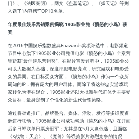
门》、《法医秦明》，网文《盗墓笔记》、《择天记》等则
入选了“内容榜”TOP10名单。
年度最佳娱乐营销案例揭晓 1905影业凭《愤怒的小鸟》获
奖
在2016中国娱乐指数盛典Enawards奖项评选中，电影频道
节目中心旗下1905影业公司凭借电影《愤怒的小鸟》全案营
销斩获“最佳娱乐营销奖”。在影片宣发过程中，1905影业公
司以大数据为基础，深度挖掘电影亮点，研究游戏和电影受
众的异同。在目标受众方面，《愤怒的小鸟》作为一个众所
周知的IP，拥有庞大的用户群体。而除了将这些忠实游戏玩
家转化为潜在观众，1905影业还以大批新生代群体为主要受
众目标，量身定制了个性化的新生代营销策略。
通过将渠道推广、品牌整合、媒体、活动、发行等多维度资
源进行联动，1905影业公司成功帮助《愤怒的小鸟》在开画
后多日蝉联单日票房冠军；尤其是在5月大盘低迷，且面临
《X战警：天启》、《魔兽》等强势影片激烈竞争的情况