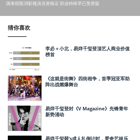
国务院取消影视演员资格证 职业特殊早已受质疑
猜你喜欢
李必＋小北，易烊千玺登顶艺人商业价值
榜首
《这就是街舞》四街相争，首季冠亚军助
阵出战燃爆舞台
易烊千玺登封《V Magazine》先锋青年
新势涌动
易烊千玺燚’s成人礼倒计时，爱奇艺娱乐