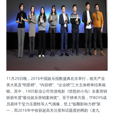
11月29日晚，2016中国娱乐指数盛典在京举行，相关产业
类大奖及“明星榜”、“内容榜”、“企业榜”三大主体榜单结果揭
晓。其中，1905影业公司凭借电影《愤怒的小鸟》全案营销
斩获年度“最佳娱乐营销案例奖”。至于榜单方面，TFBOYS成
员易烊千玺力压鹿晗等人气偶像，登上“饭圈影响力榜”第
一，而2016年中收获超高关注度和话题度的网剧《老九