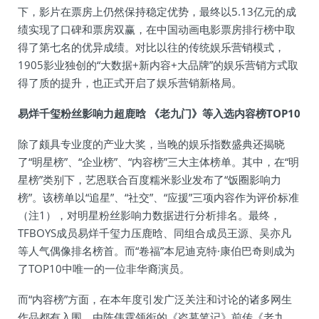
下，影片在票房上仍然保持稳定优势，最终以5.13亿元的成
绩实现了口碑和票房双赢，在中国动画电影票房排行榜中取
得了第七名的优异成绩。对比以往的传统娱乐营销模式，
1905影业独创的“大数据+新内容+大品牌”的娱乐营销方式取
得了质的提升，也正式开启了娱乐营销新格局。
易烊千玺粉丝影响力超鹿晗 《老九门》等入选内容榜TOP10
除了颇具专业度的产业大奖，当晚的娱乐指数盛典还揭晓
了“明星榜”、“企业榜”、“内容榜”三大主体榜单。其中，在“明
星榜”类别下，艺恩联合百度糯米影业发布了“饭圈影响力
榜”。该榜单以“追星”、“社交”、“应援”三项内容作为评价标准
（注1），对明星粉丝影响力数据进行分析排名。最终，
TFBOYS成员易烊千玺力压鹿晗、同组合成员王源、吴亦凡
等人气偶像排名榜首。而“卷福”本尼迪克特·康伯巴奇则成为
了TOP10中唯一的一位非华裔演员。
而“内容榜”方面，在本年度引发广泛关注和讨论的诸多网生
作品都有入围。由陈伟霆领衔的《盗墓笔记》前传《老九