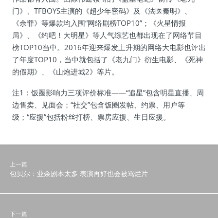
门》、TFBOYS主演的《超少年密码》及《法医秦明》、
《余罪》等爆款均入围“网络剧榜TOP10”；《火星情报
局》、《约吧！大明星》等人气综艺也都出现在了网络节目
榜TOP10当中。2016年迎来爆发上升期的网络大电影也评出
了年度TOP10，当中就包括了《老九门》衍生电影、《死神
的假期》、《山炮进城2》等片。
注1：饭圈影响力三项评价标准——“追星”包含明星直播、周
边售卖、见面会；“社交”包含饭圈发帖、约票、用户等
级；“应援”包括粉丝打榜、票房应援、生日应援。
上一篇
包贝尔：业余剧本太多 表演再好也会被骂烂片
下一篇