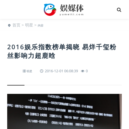
首页
>
明星
>
内容
2016娱乐指数榜单揭晓 易烊千玺粉
丝影响力超鹿晗
2016-12-01 06:08:39
0
明星