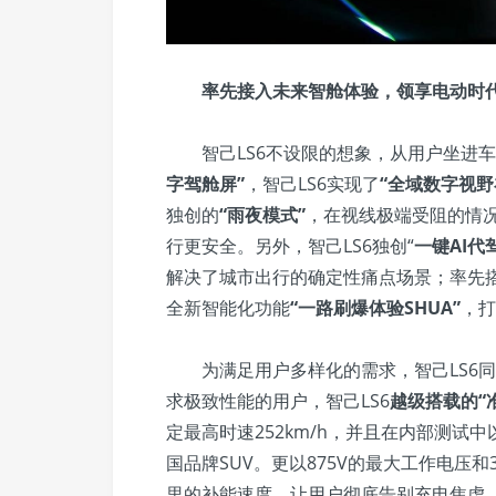
率先接入未来智舱体验，领享电动
智己LS6不设限的想象，从用户坐进
字驾舱屏”
，智己LS6实现了
“全域数字视野
独创的
“雨夜模式”
，在视线极端受阻的情
行更安全。另外，智己LS6独创“
一键AI代
解决了城市出行的确定性痛点场景；率先
全新智能化功能
“一路刷爆体验SHUA”
，打
为满足用户多样化的需求，智己LS6同
求极致性能的用户，智己LS6
越级搭载的“准
定最高时速252km/h，并且在内部测试中
国品牌SUV。更以875V的最大工作电压和
里的补能速度，让用户彻底告别充电焦虑