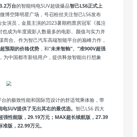
3.2万台
的智能纯电SUV超级爆品
智己LS6正式上
在微博空降明星广场，号召粉丝关注智己LS6发布
女演员，金晨主演的2023暑期档票房冠军《孤注
时也成为年度观影人数最多的电影。颜值与实力并
质不谋而合。作为智己汽车高端智能平台的巅峰力作，
超预期的价格优势
，和“
未来智舱”、“准900V超强
，为中国都市新锐用户，提供释放智能出行想象
0V平台的极致性能和国际范设计的舒适驾乘体验，带
纯电SUV提供了无出其右的最优选。
智己LS6 四大
X超强性能版，29.19万元；MAX超长续航版，27.39
标准版，22.99万元。