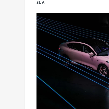
SUV
。