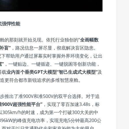
时代强悍性能
车舱的那刻就开始兑现。依托行业独创的“
全画幅数
补盲”
，路况信息一屏尽显，彻底解决盲区隐患。
况下帮助用户通过屏幕实时掌握外界环境变化，让出
驾”
，一键贴边、一键循迹、一键脱困等创新功能，
搭载
业内首个垂类GPT大模型“智己生成式大模型”
及
造更符合都市新锐追求的多维智慧座舱。
步推出了准900V和准500V的双平台选择。对于追
900V超强性能平台”
，实现了零百加速3.48s，标
以305km/h的时速，成为第一个打破300大关的中
396kW的峰值充电功率，实现充电5分钟最高200公
。而对于以日常通勤代步和家充补能为主的用户，