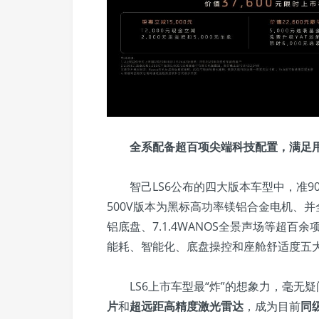
全系配备超百项尖端科技配置，满足用
智己LS6公布的四大版本车型中，准9
500V版本为黑标高功率镁铝合金电机、并
铝底盘、7.1.4WANOS全景声场等超
能耗、智能化、底盘操控和座舱舒适度五大
LS6上市车型最“炸”的想象力，毫无
片
和
超远距高精度激光雷达
，成为目前
同