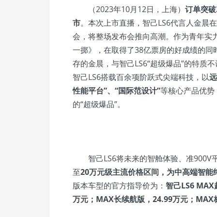
（2023年10月12日，上海）
订单突破
市
。本次上市直播，智己LS6代言人金晨
会，将整场发布会推向高潮。作为青年实力
一掷》，在取得了38亿票房的好成绩的同
存的金晨，与智己LS6“超级爆品”的特
智己LS6搭载百余项阶跃式尖端科技，以
远
性能平台”、“国际范设计”
等核心产品优势
的“超级爆品”。
智己LS6将未来的智舱体验、准90
至
20万元级主流价格区间，为中高端智能
版本车型的官方指导价为：
智己LS6 MA
万元；MAX长续航版，24.99万元；MAX