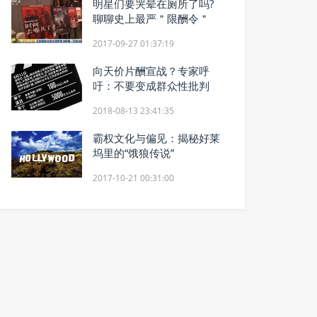
明星们要哭晕在厕所了吗?
聊聊史上最严＂限酬令＂
2017-09-27 01:37:19
向天价片酬宣战？专家呼
吁：不要变成群众性批判
2018-08-13 23:41:35
霸权文化与偏见：揭秘好莱
坞里的“饿狼传说”
2017-10-21 00:31:00