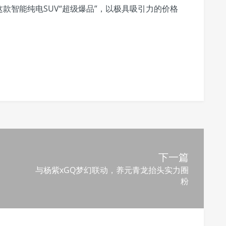
单这款智能纯电SUV“超级爆品”，以极具吸引力的价格
下一篇
与杨紫xGQ梦幻联动，养元青龙抬头实力圈
粉