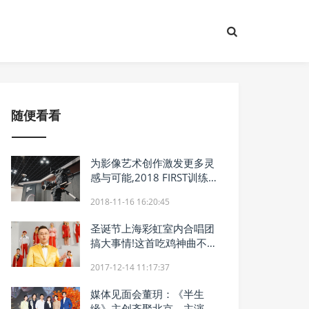
随便看看
为影像艺术创作激发更多灵
感与可能,2018 FIRST训练
营导演热评佳能影像设备
2018-11-16 16:20:45
圣诞节上海彩虹室内合唱团
搞大事情!这首吃鸡神曲不能
让老板听到
2017-12-14 11:17:37
媒体见面会董玥：《半生
缘》主创齐聚北京，主演董