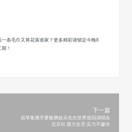
后一条毛巾又将花落谁家？更多精彩请锁定今晚8
二期！
下一篇
佰草集携手萧敬腾娱乐先生世界巡回演唱会
北京站 膜力全开,实力不掺水