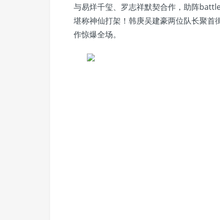
与易烊千玺、罗志祥默契合作，助阵batt
堪称神仙打架！韩庚吴建豪两位队长聚首街头
作惊爆全场。