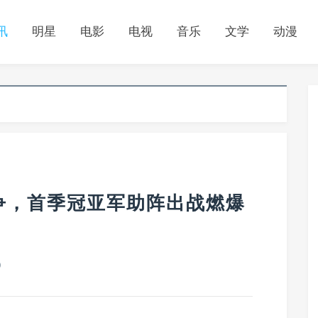
讯
明星
电影
电视
音乐
文学
动漫
争，首季冠亚军助阵出战燃爆
0