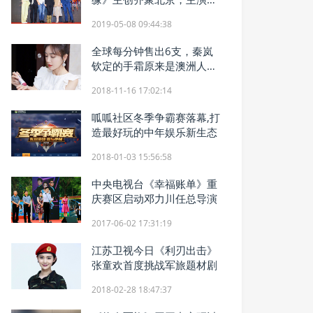
玥人戏合一备受关注
2019-05-08 09:44:38
全球每分钟售出6支，秦岚
钦定的手霜原来是澳洲人手
一只的DU'IT
2018-11-16 17:02:14
呱呱社区冬季争霸赛落幕,打
造最好玩的中年娱乐新生态
2018-01-03 15:56:58
中央电视台《幸福账单》重
庆赛区启动邓力川任总导演
2017-06-02 17:31:19
江苏卫视今日《利刃出击》
张童欢首度挑战军旅题材剧
2018-02-28 18:47:37