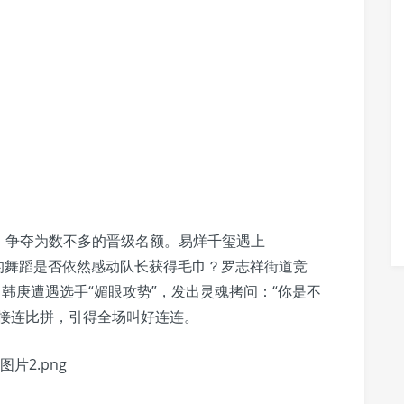
，争夺为数不多的晋级名额。易烊千玺遇上
次的舞蹈是否依然感动队长获得毛巾？罗志祥街道竞
撑；韩庚遭遇选手“媚眼攻势”，发出灵魂拷问：“你是不
手接连比拼，引得全场叫好连连。