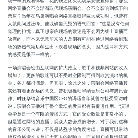
场一样的观看体验，花的钱还比买现场票要便宜得多，那么
网络直播会不会渐渐取代现场演唱会、会不会影响到线下的
票房？当年在鸟巢演唱会网络直播取得巨大成功时，也曾有
人就此问过汪峰。他以确凿无疑的语气回答：“这是没有任何
道理的担忧，真正想亲临现场的歌迷是不会因为线上直播而
缺席的，而本来无意前来的人反倒有可能在通过网络看到现
场的热烈气氛后萌生出下次看现场的念头，因为这两种方式
的感受是很不一样的。”
一场演唱会经由互联网的扩大效应，歌手和视频网站的收入
增加了，更多的歌迷可以不受时空限制而得到欣赏演出的机
会，各方都很满意。但其实，除此之外，演唱会网络直播其
实还有着更深远的意义。曾积极推动华纳音乐公司与腾讯合
作、时任华纳音乐中国区CEO的冯珏当年就曾在接受采访时
说，演唱会直播对于整个歌坛的发展都有着促进作用。“演唱
会毕竟是一个有限的传播方式，它的受众数量是非常小的，
但是通过网络的直播，观众人数会成倍增长。对于我们这样
的音乐公司来讲，不仅是从盈收的角度考虑，直播可以带动
版权价格增长以及扩大艺人的影响力，而且用户的反馈还可