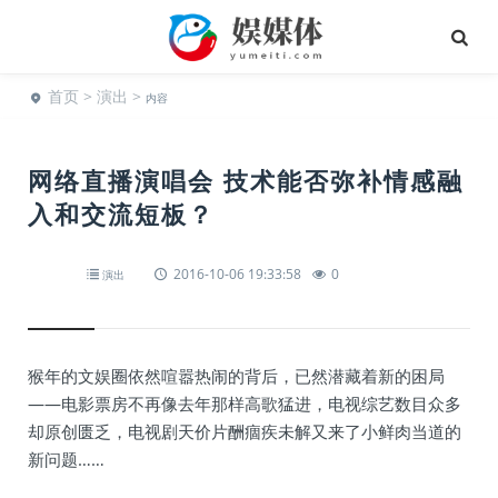
首页
>
演出
>
内容
网络直播演唱会 技术能否弥补情感融
入和交流短板？
2016-10-06 19:33:58
0
演出
猴年的文娱圈依然喧嚣热闹的背后，已然潜藏着新的困局
——电影票房不再像去年那样高歌猛进，电视综艺数目众多
却原创匮乏，电视剧天价片酬痼疾未解又来了小鲜肉当道的
新问题……