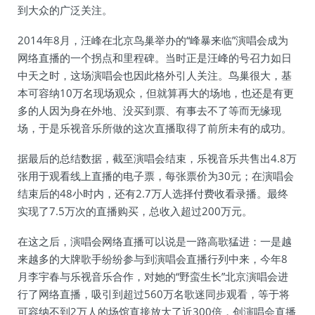
到大众的广泛关注。
2014年8月，汪峰在北京鸟巢举办的“峰暴来临”演唱会成为
网络直播的一个拐点和里程碑。当时正是汪峰的号召力如日
中天之时，这场演唱会也因此格外引人关注。鸟巢很大，基
本可容纳10万名现场观众，但就算再大的场地，也还是有更
多的人因为身在外地、没买到票、有事去不了等而无缘现
场，于是乐视音乐所做的这次直播取得了前所未有的成功。
据最后的总结数据，截至演唱会结束，乐视音乐共售出4.8万
张用于观看线上直播的电子票，每张票价为30元；在演唱会
结束后的48小时内，还有2.7万人选择付费收看录播。最终
实现了7.5万次的直播购买，总收入超过200万元。
在这之后，演唱会网络直播可以说是一路高歌猛进：一是越
来越多的大牌歌手纷纷参与到演唱会直播行列中来，今年8
月李宇春与乐视音乐合作，对她的“野蛮生长”北京演唱会进
行了网络直播，吸引到超过560万名歌迷同步观看，等于将
可容纳不到2万人的场馆直接放大了近300倍，创演唱会直播