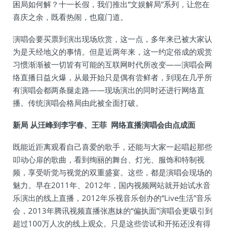
困局如何解？十一长假，我们推出“文娱解局”系列，让您在
喜庆之余，既看热闹，也窥门道。
演唱会要买票到演出现场欣赏，这一点，多年来已被大家认
为是天经地义的事情。但是近两年来，这一约定俗成的观赏
习惯渐渐被一切皆有可能的互联网时代所改变——演唱会网
络直播日益火爆，从最开始只是偶有尝鲜者，到现在几乎所
有演唱会都两条腿走路——现场演出的同时还进行网络直
播。传统演唱会格局由此被全面打破。
新局 从汪峰到李宇春、王菲 网络直播演唱会由点成面
既能近距离观看自己喜爱的歌手，还能与大家一起唱起那些
叩动心扉的歌曲，看到绚丽的舞台、灯光、服饰和特制视
频，享受听觉与视觉的双重盛宴。这些，都是演唱会现场的
魅力。早在2011年、2012年，国内视频网站就开始试水音
乐演出的线上直播，2012年乐视音乐创办的“Live生活”音乐
会，2013年腾讯视频直播张惠妹的“偏执面”演唱会更吸引到
超过100万人次的线上观众。只是这些尝试和开拓还没有得