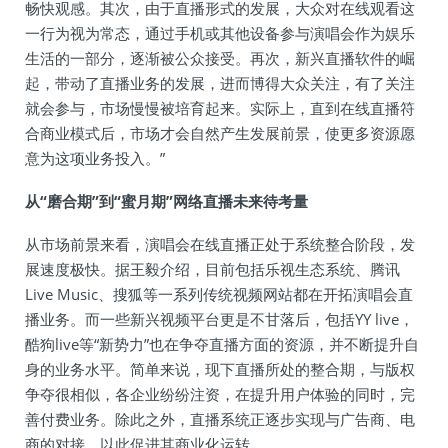
畅快观感。其次，由于直播形式的发展，大众对在线观看这
一行为视为常态，通过手机或其他设备参与演唱会作为娱乐
生活的一部分，逐渐被公众接受。再次，新兴直播软件的崛
起，带动了直播业务的发展，进而博得大众关注，有了关注
就会参与，市场慢慢被培育起来。实际上，直到在线直播符
合商业模式后，市场才会自然产生发展前景，使更多资源愿
意为这项业务投入。”
从“磨合期”到“蜜月期”网络直播未来待考量
从市场前景来看，演唱会在线直播正处于系统整合阶段，发
展速度极快。据王毅介绍，目前包括乐视生态系统、腾讯
Live Music、搜狐等一系列传统视频网站都在开拓演唱会直
播业务。而一些新兴视频平台更是不甘落后，包括YY live，
酷狗live等“新势力”也在争夺直播方面的资源，并不断提升自
身的业务水平。简单来说，现下直播所处的整合期，与版权
争夺很相似，各企业纷纷注资，在提升用户体验的同时，完
善付费业务。除此之外，直播系统正逐步实现与广告商、电
商的对接，以此促进其商业化运转。