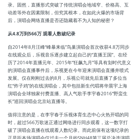
录。固然，直播形式突破了传统演唱会地域窄、价格高、互
动差等外在因素限制，但究其根本，在如此火爆的市场背
后，演唱会网络直播是否还隐藏着不为人知的秘密？
从4.8万到566万 观看人数破纪录
自2014年8月汪峰“峰暴来临”鸟巢演唱会首次收获4.8万同步
在线观众后，乐视音乐逐步建立起自己的“直播王国”。在经
历了2014年直播元年、2015年“狂飙九月”等具有划时代意义
的演唱会直播事件后，乐视更在今年迎来演唱会直播井喷式
发展。仅在刚刚过去的8月，乐视公司就先后直播了多位当
红“炸子鸡”的在线演唱会，其中包括新生代唱将华晨宇上海
演唱会全球独家付费直播、高人气歌手李宇春2016“野蛮生
长”巡回演唱会北京站直播等。
值得注意的是，在李宇春于乐视体育生态中心火热开唱的同
时，超过566万歌迷正通过网络进行同步观看，这一数字打
破了演唱会直播在线观看人数纪录。而此前保有这项纪录的
正是距本场演唱会仅过去一个月的SNH48第三届总决选演唱