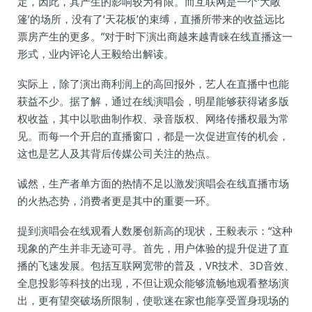
定，因此，其产生的影响较为有限。而互联网是一个‘大敞
篷’的场所，没有了‘天花板’的束缚，直播所带来的收益远比
票房产生的更多。”对于时下演出商越来越青睐在线直播这一
形式，业内评论人王毅给出解读。
实际上，除了演出商利润上的高回报外，艺人在直播中也能
获益不少。据了解，通过在线演唱会，明星能够获得诸多版
权收益，其中以歌曲制作权、录音版权、网络传播权最为常
见。而每一个开启的直播窗口，都是一次促进宣传的机会，
这也是艺人及其背后传媒公司关注的热点。
诚然，生产者单方面的热情不足以激发演唱会在线直播市场
的火热态势，消费者更是其中的重要一环。
提到演唱会在线观看人数屡创新高的现状，王毅表示：“这种
现象的产生并非无迹可寻。首先，用户体验的提升促进了直
播的飞速发展。包括互联网宽带的普及，VR技术、3D音效、
全息投影等科技的出现，不但让观众能够流畅地观看整场演
出，更有望突破场所限制，使歌迷在家也能享受置身现场的