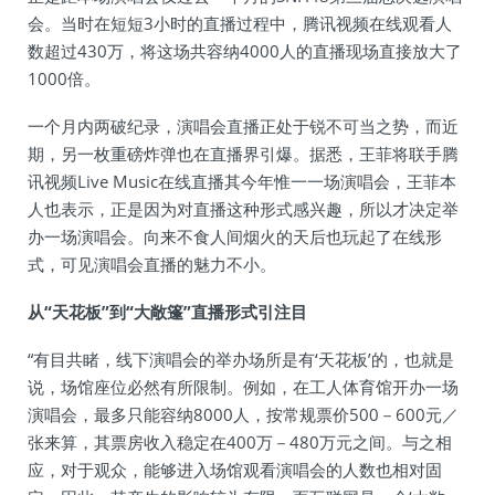
会。当时在短短3小时的直播过程中，腾讯视频在线观看人
数超过430万，将这场共容纳4000人的直播现场直接放大了
1000倍。
一个月内两破纪录，演唱会直播正处于锐不可当之势，而近
期，另一枚重磅炸弹也在直播界引爆。据悉，王菲将联手腾
讯视频Live Music在线直播其今年惟一一场演唱会，王菲本
人也表示，正是因为对直播这种形式感兴趣，所以才决定举
办一场演唱会。向来不食人间烟火的天后也玩起了在线形
式，可见演唱会直播的魅力不小。
从“天花板”到“大敞篷”直播形式引注目
“有目共睹，线下演唱会的举办场所是有‘天花板’的，也就是
说，场馆座位必然有所限制。例如，在工人体育馆开办一场
演唱会，最多只能容纳8000人，按常规票价500－600元／
张来算，其票房收入稳定在400万－480万元之间。与之相
应，对于观众，能够进入场馆观看演唱会的人数也相对固