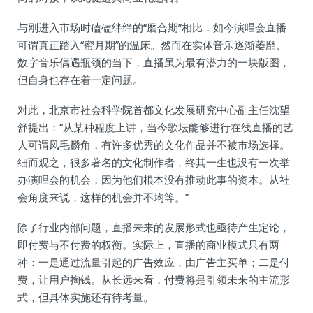
与刚进入市场时磕磕绊绊的“磨合期”相比，如今演唱会直播
可谓真正踏入“蜜月期”的温床。然而在实体音乐逐渐萎靡、
数字音乐偶遇瓶颈的当下，直播虽为最有潜力的一块版图，
但自身也存在着一定问题。
对此，北京市社会科学院首都文化发展研究中心副主任沈望
舒提出：“从某种程度上讲，当今歌坛能够进行在线直播的艺
人可谓凤毛麟角，有许多优秀的文化作品并不被市场选择。
细而观之，很多著名的文化制作者，终其一生也没有一次举
办演唱会的机会，因为他们根本没有推动此事的资本。从社
会角度来说，这样的机会并不均等。”
除了行业内部问题，直播未来的发展形式也亟待产生定论，
即付费与不付费的权衡。实际上，直播的商业模式只有两
种：一是通过流量引起的广告效应，由广告主买单；二是付
费，让用户掏钱。从长远来看，付费将是引领未来的主流形
式，但具体实施还有待考量。