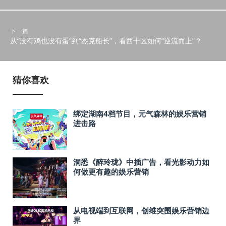
下一篇
从“没有鸡也没有蛋”到“杰克船长”，看西十区如何“逆流而上”？
猜你喜欢
绑定湖南4档节目，元气森林的娱乐营销
进击路
洞悉《醉玲珑》中插广告，看光影动力如
何做更有趣的娱乐营销
从电视端到互联网，创维突围娱乐营销边
界