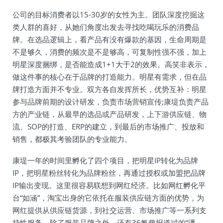
公司的目标消费者以15-30岁的女性为主。团队深度挖掘这
类人群的喜好，从她们角度出发去寻找吃喝玩乐的消费品
牌。在选品逻辑上，看产品有没有爆款的基因，生命周期是
不是够久，消费的频次是不是够高，可复制性强不强，加上
明星深度捆绑，是否能造成1+1大于2的效果。高笑非表示，
做这件事的核心在于品牌的打造能力。明星有需求，但在品
牌打造方面并不专业。双方各自发挥所长，优势互补：明星
参与品牌前期的设计研发，负责市场营销宣传;康堤负责产品
方的产业链，从最早的选品或产品研发，上下游供应链、物
流、SOP的打造、ERP的建立，到最后的市场推广、投放和
销售，都极其考验团队的专业能力。
康堤一年的时间里孵化了四个项目，把明星IP转化为品牌
IP，把明星粉丝转化为品牌粉丝，再通过授权或加盟把品牌
IP输出变现。这里很容易联想到网红经济。比如网红孵化平
台“如涵”，淘宝出身的它依托在服装供应链方面的优势，为
网红提供从供应链货源，到社交运营、市场推广等一系列支
持性服务。除了服装品牌之外，还有36氪曾报道过的“潘