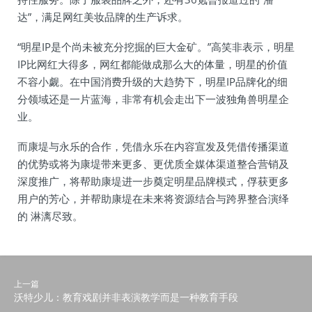
达”，满足网红美妆品牌的生产诉求。
“明星IP是个尚未被充分挖掘的巨大金矿。”高笑非表示，明星
IP比网红大得多，网红都能做成那么大的体量，明星的价值
不容小觑。在中国消费升级的大趋势下，明星IP品牌化的细
分领域还是一片蓝海，非常有机会走出下一波独角兽明星企
业。
而康堤与永乐的合作，凭借永乐在内容宣发及凭借传播渠道
的优势或将为康堤带来更多、更优质全媒体渠道整合营销及
深度推广，将帮助康堤进一步奠定明星品牌模式，俘获更多
用户的芳心，并帮助康堤在未来将资源结合与跨界整合演绎
的 淋漓尽致。
上一篇
沃特少儿：教育戏剧并非表演教学而是一种教育手段