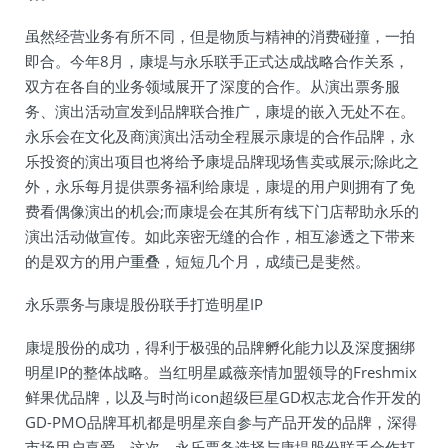
虽然经营业务有所不同，但是物质与精神的消费碰撞，一拍
即合。今年8月，康堤与永乐联手正式达成战略合作关系，
双方在各自的业务领域展开了深度的合作。从演出票务服
务、演出活动宣发到品牌联合推广，康堤的嵌入无处不在。
永乐会在文化及商演演出活动全程展示康堤的合作品牌，永
乐投资的演出项目也将给予康堤品牌现场售卖或展示;除此之
外，永乐每月提供票务福利给康堤，康堤的用户则拥有了免
费看偶像演出的机会;而康堤会在其所有线下门店帮助永乐的
演出活动做宣传。如此亲密无缝的合作，相互渗透之下带来
的是双方的用户重叠，短短几个月，成绩已是斐然。
永乐票务与康堤股份联手打造明星IP
康堤股份的成功，得利于极强的品牌孵化能力以及深度捆绑
明星IP的整体战略。当红明星戚薇亲情加盟领导的Freshmix
鲜果优品牌，以及与时尚icon超级巨星GD权志龙合作开发的
GD-PMO品牌耳机都是明星亲自参与产品开发的品牌，深得
市场用户喜爱。这次，永乐票务选择与康堤股份联手合作打