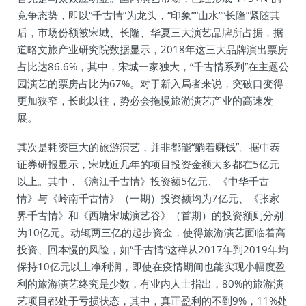
竞争态势，即以“千古情”为龙头，“印象”“山水”“长隆”紧随其
后，市场份额被宋城、长隆、华夏三大演艺品牌所占据，据
道略文旅产业研究院数据显示，2018年这三大品牌演出票房
占比达86.6%，其中，宋城一家独大，“千古情系列”在主题公
园演艺的票房占比为67%。对于新入局者来说，突破口变得
更加狭窄，长此以往，势必会拖慢旅游演艺产业的高速发
展。
其次是耗资巨大的旅游演艺，并非都能“躺着赚钱”。据中泰
证券研报显示，宋城近几年的项目投资金额大多都在5亿元
以上。其中，《漓江千古情》投资额5亿元、《中华千古
情》与《岭南千古情》（一期）投资额均为7亿元、《张家
界千古情》和《西塘宋城演艺谷》（首期）的投资额则分别
为10亿元。动辄两三亿的起步资金，使得旅游演艺面临着高
投资、回本慢的风险，如“千古情”这样从2017年到2019年均
保持10亿元以上净利润，即使在疫情期间也能实现小幅度盈
利的旅游演艺终究是少数，有业内人士指出，80%的旅游演
艺项目都处于亏损状态，其中，真正盈利的不到9%，11%处