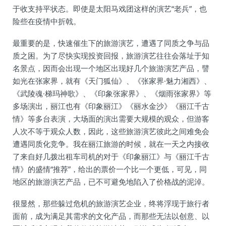
于收支持平状态。即使是太阳马戏团这样的演艺“老兵”，也
险些在疫情中折戟。
最重要的是，快速催生下的旅游演艺，遭遇了同质之争与品
质之困。为了尽快实现投资回报，旅游演艺往往会落址于知
名景点，因而会出现一个地区出现好几个旅游演艺产品，譬
如光在张家界，就有《天门狐仙》、《张家界·魅力湘西》、
《武陵魂·梯玛神歌》、《印象张家界》、《烟雨张家界》等
多场演出，丽江也有《印象丽江》《丽水金沙》《丽江千古
情》等多台表演，大场面的演出需要大规模的观众，但游客
人次不等于观众人数，因此，这些旅游演艺彼此之间难免会
遭遇同质化竞争。我在丽江旅游的时候，就在一天之内接收
了来自好几拨出租车司机的对于《印象丽江》与《丽江千古
情》的盛情“推荐”，给出的票价一个比一个更低，可见，同
地区的旅游演艺产品，已不可避免地陷入了价格战的泥淖。
很显然，那些躲过危机的旅游演艺企业，终将浮现于旅行者
面前，成为满足其需求的文化产品，而那些无法以创意、以