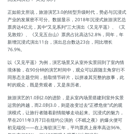
正如前文所说，旅游演艺3.0的转型升级时代，势必与沉浸式
产业的发展密不可分。数据显示，2018年沉浸式旅游演艺总
票房达4亿元，其中“又见系列”三大演出《又见平遥》、《又
见敦煌》、《又见五台山》票房占比高达52.8%，同年，年
新增沉浸式演出11台，演出总台数达23台，同比增长
76.9%。
以《又见平遥》为例，演艺场景又从室外实景回到了室内情
境体验，在90分钟的演艺时间中，观众可以跟随主角穿行不
同形态主题空间，拾取情节碎片，以拼凑其完整的故事，此
时的观众，既是旁观者，又是亲历者。
旅游演艺的1.0到2.0的进阶，是从室内场景搭建到室外实景
运营的跨越，而2.0到3.0，则是改变过去“正襟危坐”式的观
演模式，让旅行者随着剧情能够走动起来。沉浸式的魅力，
早在2011年3月7日在纽约公演的《不眠之夜》的爆火便可
初见端倪——在上海驻演三年，平均票房上座率高达96%、