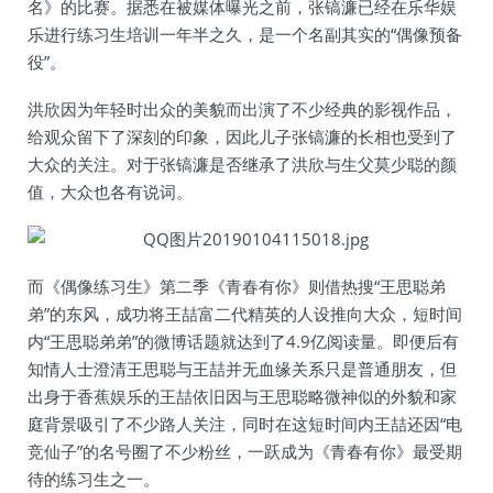
名》的比赛。据悉在被媒体曝光之前，张镐濂已经在乐华娱
乐进行练习生培训一年半之久，是一个名副其实的“偶像预备
役”。
洪欣因为年轻时出众的美貌而出演了不少经典的影视作品，
给观众留下了深刻的印象，因此儿子张镐濂的长相也受到了
大众的关注。对于张镐濂是否继承了洪欣与生父莫少聪的颜
值，大众也各有说词。
而《偶像练习生》第二季《青春有你》则借热搜“王思聪弟
弟”的东风，成功将王喆富二代精英的人设推向大众，短时间
内“王思聪弟弟”的微博话题就达到了4.9亿阅读量。即便后有
知情人士澄清王思聪与王喆并无血缘关系只是普通朋友，但
出身于香蕉娱乐的王喆依旧因与王思聪略微神似的外貌和家
庭背景吸引了不少路人关注，同时在这短时间内王喆还因“电
竞仙子”的名号圈了不少粉丝，一跃成为《青春有你》最受期
待的练习生之一。