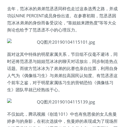
去年，范冰冰的弟弟范丞丞同样也走过这条选秀之路，并成
功以NINE PERCENT成员身份出道。在参赛初期，范丞丞因
范冰冰弟弟的身份而备受议论，“靠姐姐来蹭热度”等等大众
舆论也给予了范丞丞不小的心理压力。
面对这其中特殊的明星家属关系，节目组不仅毫不避讳，同
时还将范丞丞与姐姐范冰冰的聊天对话放出，同步制造热点
话题。而彼方范冰冰为了弟弟的比赛也亲自拉票，利用自身
人气为《偶像练习生》与弟弟拉高国民认知度。有范丞丞这
个前车之鉴，对于明星家属练习生的营销恐怕《偶像练习
生》团队早就已经熟练于心。
不仅如此，腾讯视频《创造101》中也有焦恩俊的女儿焦曼
婷参与的身影，在初次选拔中，焦曼婷的表现成为了现场所