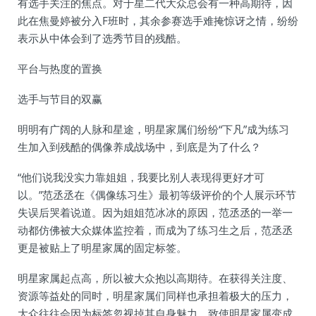
有选手关注的焦点。对于星二代大众总会有一种高期待，因
此在焦曼婷被分入F班时，其余参赛选手难掩惊讶之情，纷纷
表示从中体会到了选秀节目的残酷。
平台与热度的置换
选手与节目的双赢
明明有广阔的人脉和星途，明星家属们纷纷“下凡”成为练习
生加入到残酷的偶像养成战场中，到底是为了什么？
“他们说我没实力靠姐姐，我要比别人表现得更好才可
以。”范丞丞在《偶像练习生》最初等级评价的个人展示环节
失误后哭着说道。因为姐姐范冰冰的原因，范丞丞的一举一
动都仿佛被大众媒体监控着，而成为了练习生之后，范丞丞
更是被贴上了明星家属的固定标签。
明星家属起点高，所以被大众抱以高期待。在获得关注度、
资源等益处的同时，明星家属们同样也承担着极大的压力，
大众往往会因为标签忽视掉其自身魅力，致使明星家属变成