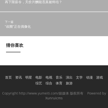
再下限薪令，天价片酬能否真被终结？
下一篇
“叔圈”正在偶像化
猜你喜欢
首页
资讯
明星
电影
电视
音乐
演出
文学
动漫
游戏
综艺
综合
体育
旅游
Copyright http://www.yumeiti.com/娱媒体 版权所有 Powered by
Xunruicms