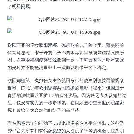
了明星附属。
欧阳菲菲的侄女欧阳娜娜、陈凯歌的儿子陈飞宇、蒋雯丽的
侄女马思纯、宋丹丹的儿子巴图等等明星家属高调踏入娱乐
圈，在事业初期便将资源拿到手软，不可置否的是明星家属
的光环并不能抵消事业上一蹴而就所带来的不稳定。
欧阳娜娜第一次担任女主角就因夸张的傻白甜演技而被观众
群嘲，陈飞宇与欧阳娜娜共同拍摄的电影《秘果》也因过于
青涩的演技而以豆瓣4.7的低分收场。因为缺乏大众认知的过
渡，也没有实力的一步步积累，在娱乐圈横空出世的明星家
属们败给了大众对他们给予的高期待。
而在偶像元年的推动下，越来越多的选秀平台涌出，这些选
秀平台为所有拥有偶像愿望的人提供了平等的机会，也为明