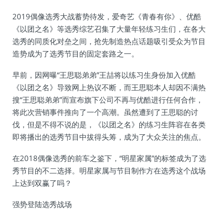
2019偶像选秀大战蓄势待发，爱奇艺《青春有你》、优酷
《以团之名》等选秀综艺召集了大量年轻练习生们，在各大
选秀的同质化对垒之间，抢先制造热点话题吸引受众为节目
造势成为了选秀节目的固定套路之一。
早前，因网曝“王思聪弟弟”王喆将以练习生身份加入优酷
《以团之名》导致网上热议不断，而王思聪本人却因不满热
搜“王思聪弟弟”而宣布旗下公司不再与优酷进行任何合作，
将此次营销事件推向了一个高潮。虽然遭到了王思聪的讨
伐，但是不得不说的是，《以团之名》的练习生阵容在各类
即将播出的选秀节目中拔得头筹，成为了大众关注的焦点。
在2018偶像选秀的前车之鉴下，“明星家属”的标签成为了选
秀节目的不二选择。明星家属与节目制作方在选秀这个战场
上达到双赢了吗？
强势登陆选秀战场