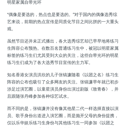
明星家属自带光环
“偶像是要选的，热点也是要选的。”对于国内的偶像选秀综
艺来说，前期的热点宣传是同质化节目之间比拼的一大重头
戏。
虽然节目还并未正式播出，各大选秀综艺却已早早地将练习
生阵容公布预热。在数百名普通练习生中，被冠以明星家属
标签的练习生们尤其受到大众的关注，这些自带光环的明星
练习生们成为了各大选秀节目宣传的主力军。
知名香港女演员洪欣的儿子张镐濂随着《以团之名》练习生
阵容的公布也吸引了众多网友的关注。张镐濂早年就已初步
涉足过演艺圈，以童星演员身份出演过剧版《致青春》，并
且跟随张丹峰参加各种综艺试水。
而不同的是，张镐濂并没有像其他星二代一样选择直接以演
员、歌手身份出道进入演艺圈，而是抛开父母的身份提携，
仅以乐华娱乐练习生身份与其他练习生一同参加《以团之