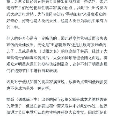
量，选秀节目必须选择在节目播出前就放置一些诱饵。因此
选秀节目们纷纷把握住明星家属的热点，以此衍生出各类方
式大肆进行营销，为节目阵容进行“手动加粗”来激发观众的
好奇心。好奇心是人类的天性，也是人类行为动机中最有力
的一种。
但人的好奇心是有一定峰值的，因此过度的营销反而会失去
宣传的最佳效果。无论是“王思聪弟弟”还是洪欣与张丹峰的
儿子，又或是参加《以团之名》的张庭继子林禹，经过了大
量营销号的病毒式传播后，大众的厌烦感也会随之而起。将
观众对明星家属们的期待值提到最高，这并不利于明星家属
们在选秀节目中进行自我表现。
因此对于低认知度的明星家属来说，放弃热点营销低调参赛
也不失成为另外一种选择。
据悉《偶像练习生》出身的Jeffrey董又霖是成龙老婆林凤娇
的亲侄子，但是在参赛过程中董又霖从未以此炒作过，他仅
仅通过节目中乖巧认真的性格便得到大众赞赏。因此即使止