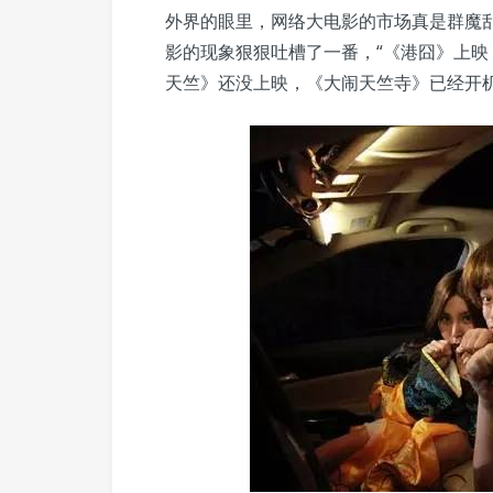
外界的眼里，网络大电影的市场真是群魔
影的现象狠狠吐槽了一番，“《港囧》上
天竺》还没上映，《大闹天竺寺》已经开机