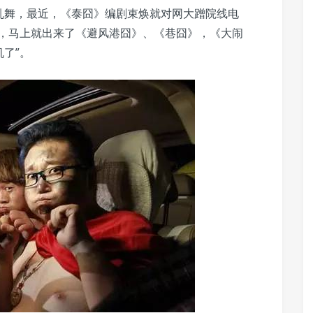
乱舞，最近，《泰囧》编剧束焕就对网大蹭院线电
映，马上就出来了《避风港囧》、《巷囧》，《大闹
了”。