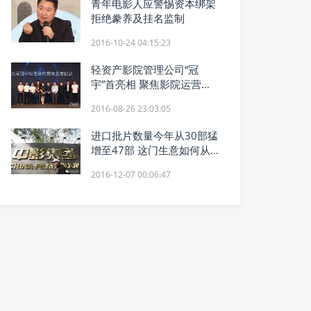
青年电影人应警惕资本绑架
拒绝豢养及挂名监制
2016-10-24 04:15:23
轻资产影院管理公司“冠
宇”首亮相 聚焦影院运营管
理
2016-08-26 23:03:05
进口批片数量今年从30部猛
增至47部 这门生意如何从
蓝海杀成了红海
2016-12-07 00:06:47