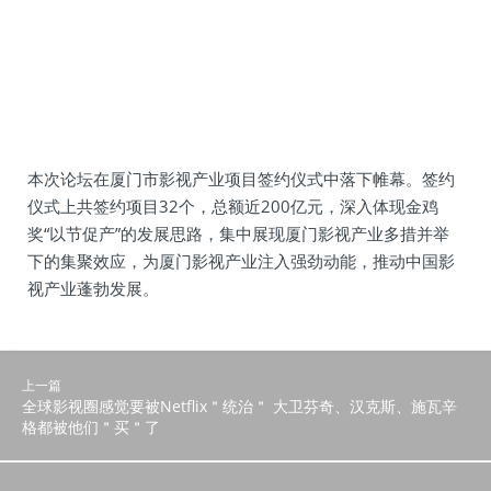
本次论坛在厦门市影视产业项目签约仪式中落下帷幕。签约
仪式上共签约项目32个，总额近200亿元，深入体现金鸡
奖“以节促产”的发展思路，集中展现厦门影视产业多措并举
下的集聚效应，为厦门影视产业注入强劲动能，推动中国影
视产业蓬勃发展。
上一篇
全球影视圈感觉要被Netflix＂统治＂ 大卫芬奇、汉克斯、施瓦辛
格都被他们＂买＂了