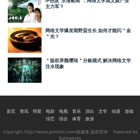
IP热度“水涨船高”，网络文学成文娱产业
主力军？
网络文学爆发期野蛮生长 如何才能闪＂金
＂光？
＂版权界魏璎珞＂分账模式 解决网络文学
注水现象
首页
资讯
明星
电影
电视
音乐
演出
文学
动漫
游戏
综艺
综合
体育
旅游
Copyright http://www.yumeiti.com/娱媒体 版权所有 Powered by
Xunruicms