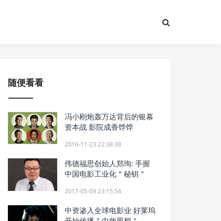
随便看看
冯小刚炮轰万达背后的银幕
资本战 影院成香饽饽
2016-11-23 22:38:38
伟德福思创始人郑珣: 手握
中国电影工业化＂秘钥＂
2017-05-09 23:15:54
中资渗入全球电影业 好莱坞
开始传播＂中华思想＂