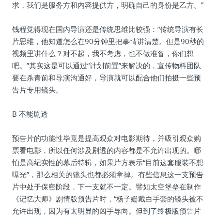
求，我们是服务方和内容提供方，明确自己的身份是乙方。”
钱程觉得现在国内导演还是传统思维比较强：“传统导演有长
片思维，他知道怎么在90分钟里把事情讲清楚。但是90秒的
视频里讲什么？对不起，我不考虑，也不做准备，你们想
吧。”其实这是可以通过“计划前置”来解决的，宣传物料团队
要在杀青前和导演沟通好，导演就可以配合他们拍摄一些预
告片专用镜头。
B 不能剧透
预告片的功能性毕竟是提高观众对电影期待，并吸引观众购
票看电影，所以任何涉及剧透的内容都是不允许出现的。哪
怕是高纪实性的幕后特辑，如果片方表示“目前这套服装不想
曝光”，那么相关的镜头也都必须拿掉。有些信息这一支预告
片中处于保密阶段，下一支就不一定。譬如太空堡垒在制作
《记忆大师》剧情版预告片时，“杨子姗戴白手套的镜头被不
允许出现，因为有太明显的凶手导向。但到了终极版预告片