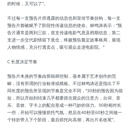
的时候，又可以了”。
不过每一支预告片所透露的信息也和宣传节奏挂钩，每一支
预告片都被赋予了阶段性传递信息的使命。林鸣涛表示：“预
告片通常是两到三款，首支传递电影气质及档期信息，第二
支进一步交代剧情留下悬念，终极预告奠定故事格局，展现
人物情感，充分打透卖点，吸引观众走进电影院。”
C 长度决定节奏
预告片本身的节奏由剪辑师控制，基本属于艺术创作的范
畴，没有所谓的行业标准或模板。不过林鸣涛还是指出了不
同长度的预告所呈现的节奏是完全不同，“30秒的预告因为很
短，所以开始到结束几乎都要抓住观众的注意力，台词、音
乐、音效、字卡上的配合形成一种巧妙的张力。90秒相对长
一些，开始可以慢慢烘托气氛，然后在40秒至60秒之间做一
个转折带入下个阶段，最后烘托向高潮，再出片名收尾”。