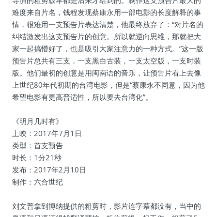
导演的粗剪版本都是后来才给到的。制作这支预告片最大的
难度来自片名，钱程发现蔡康永用一部电影的长度解释的事
情，很难用一支预告片表达清楚，他最终放弃了：“对片名的
纠结激发出这支预告片的创意。所以就逆向思维，那就把大
家一起搞懵好了，也是吸引大家注意力的一种方式。”这一版
预告片总共有三支，一支黑白古装，一支太空版，一支时装
版。他们最初的创意是用闽南语的音乐，让预告片看上去像
上世纪80年代初期的台湾电影，但是“蔡康永不同意，因为他
希望电影有更高普适性，所以要去台湾化”。
《明月几时有》
上映：2017年7月1日
类型：首支预告
时长：1分21秒
发布：2017年2月10日
制作：六合世纪
刘文普拿到博纳提供的粗剪时，影片连字幕都没有，当中的