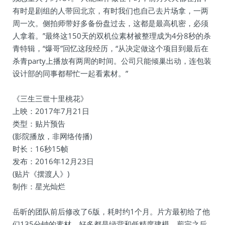
有时是剧组的人带回北京，有时我们也自己去片场拿，一两
周一次。侧拍师带好多备份盘过去，这都是最高机密，必须
人拿着。”最终这150天的双机位素材被整理成为4分8秒的杀
青特辑，“爆哥”回忆这段经历，“从决定做这个项目到最后在
杀青party上播放有两周的时间。公司只能倾巢出动，连包装
设计部的同事都帮忙一起看素材。”
《三生三世十里桃花》
上映：2017年7月21日
类型：贴片预告
(影院播放，非网络传播)
时长：16秒15帧
发布：2016年12月23日
(贴片《摆渡人》)
制作：星光灿烂
岳昕的团队前后修改了6版，耗时约1个月。片方最初给了他
们135分钟的素材，好多都是绿背和低精度建模，剪完之后