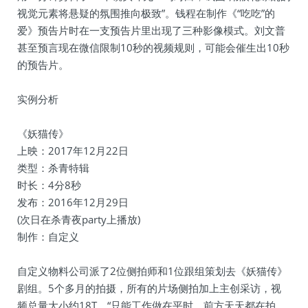
视觉元素将悬疑的氛围推向极致”。钱程在制作《“吃吃”的
爱》预告片时在一支预告片里出现了三种影像模式。刘文普
甚至预言现在微信限制10秒的视频规则，可能会催生出10秒
的预告片。
实例分析
《妖猫传》
上映：2017年12月22日
类型：杀青特辑
时长：4分8秒
发布：2016年12月29日
(次日在杀青夜party上播放)
制作：自定义
自定义物料公司派了2位侧拍师和1位跟组策划去《妖猫传》
剧组。5个多月的拍摄，所有的片场侧拍加上主创采访，视
频总量大小约18T。“只能工作做在平时，前方天天都在拍，