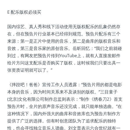
E 配乐版权必须买
国内综艺、真人秀和线下活动使用无版权配乐的乱象仍然存
在，但在预告片行业基本已经得到规范。预告片配乐有三个
来源：第一是正片中使用的音乐，第二是曲库的版权音乐和
音效，第三是音乐家的原创音乐。岳昕回忆：“我们之前就碰
到过，有网友把预告片传到YouTube上，就有人直接发邮件
给片方问这支配乐是否购买了版权，这时候我们只要出具一
张资质证明就可以了。”
《摔跤吧！爸爸》宣传工作人员透露：“预告片用的都是电影
本身的音乐，因为时间关系来不及谈别的版权。”三目童子
(北京)文化有限公司制作总监则表示：“制作《绣春刀2》首支
预告片时，全片的原声音乐还没完成，就只能单独选曲。”在
这种情况下，国内外强大的曲库和音效库也为预告片制作方
提供了广泛的选择。但有时创意团队为了追求配乐的独特
性，也会寻找独立音乐人谱曲。刘文普表示六合世纪就有一