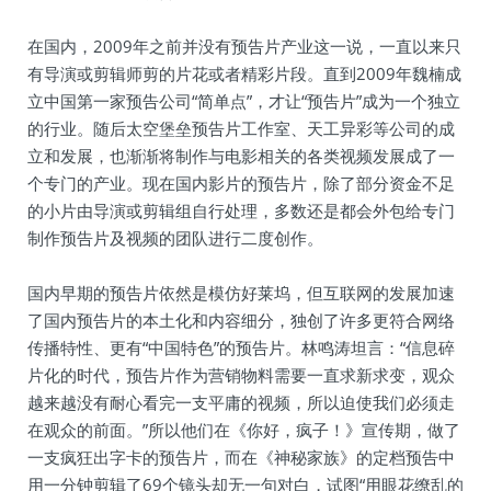
在国内，2009年之前并没有预告片产业这一说，一直以来只
有导演或剪辑师剪的片花或者精彩片段。直到2009年魏楠成
立中国第一家预告公司“简单点”，才让“预告片”成为一个独立
的行业。随后太空堡垒预告片工作室、天工异彩等公司的成
立和发展，也渐渐将制作与电影相关的各类视频发展成了一
个专门的产业。现在国内影片的预告片，除了部分资金不足
的小片由导演或剪辑组自行处理，多数还是都会外包给专门
制作预告片及视频的团队进行二度创作。
国内早期的预告片依然是模仿好莱坞，但互联网的发展加速
了国内预告片的本土化和内容细分，独创了许多更符合网络
传播特性、更有“中国特色”的预告片。林鸣涛坦言：“信息碎
片化的时代，预告片作为营销物料需要一直求新求变，观众
越来越没有耐心看完一支平庸的视频，所以迫使我们必须走
在观众的前面。”所以他们在《你好，疯子！》宣传期，做了
一支疯狂出字卡的预告片，而在《神秘家族》的定档预告中
用一分钟剪辑了69个镜头却无一句对白，试图“用眼花缭乱的