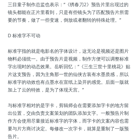
三目童子制作总监也表示：“《绣春刀2》预告片里出现过的
镜头都能在正片里看到，只是有些镜头为了匹配预告片所需
要的节奏，做了一些变速，倒放或者翻转的特殊处理。”
D 标准字不可动
标准字指的就是电影名的字体设计，这无论是视频还是图片
物料必须统一。由于预告片是视频，制作方便可以调整标准
字出现时的动态效果。岳昕回忆：“《三生三世十里桃花》贴
片这支预告，因为主角那一世的仙侠古装有水墨质感，所以
标准字的动效也有点墨水在宣纸上染开的感觉。后面一版就
加上了云的特效，是为了体现天宫。”
与标准字相对的是字卡，剪辑师会在需要添加字卡的地方留
出位置，交由负责文案策划的团队添加文字。一般预告片制
作方会使用尽量接近标准字的字体，而字卡的文案内容也需
要与片方商讨决定。每修改一次字卡，就算是重制了一版预
告片。