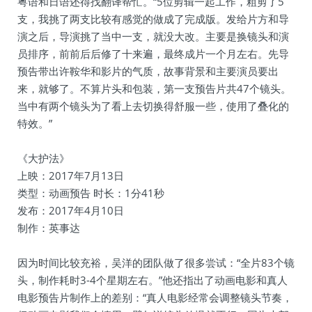
粤语和日语还得找翻译帮忙。“5位剪辑一起工作，粗剪了5
支，我挑了两支比较有感觉的做成了完成版。发给片方和导
演之后，导演挑了当中一支，就没大改。主要是换镜头和演
员排序，前前后后修了十来遍，最终成片一个月左右。先导
预告带出许鞍华和影片的气质，故事背景和主要演员要出
来，就够了。不算片头和包装，第一支预告片共47个镜头。
当中有两个镜头为了看上去切换得舒服一些，使用了叠化的
特效。”
《大护法》
上映：2017年7月13日
类型：动画预告 时长：1分41秒
发布：2017年4月10日
制作：英事达
因为时间比较充裕，吴洋的团队做了很多尝试：“全片83个镜
头，制作耗时3-4个星期左右。”他还指出了动画电影和真人
电影预告片制作上的差别：“真人电影经常会调整镜头节奏，