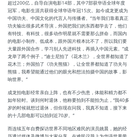
超过200亿，自导自演电影14部，其中7部获华语全球年度
冠军，电影生涯共获得全球华语年冠15次。如今成龙更成为
中国功夫、中国文化的代言人与传播者。“当年我们靠着真正
功夫输出很多武术导演，外国把我们的东西都学去了，他们
有特技、有科技，很多动作明星就不需要那么拼命，而国内
的电影小制作、低成本，跟外国片根本比不了，所以我们要
大量跟外国合作，学习别人先进科技，再插入中国元素。”成
龙举了两个例子，“迪士尼拍了《花木兰》，全世界都知道了
花木兰；外国拍了《功夫熊猫》，让全世界都知道了功夫与
熊猫，我希望能通过他们的眼光和想法拍摄中国的故事，影
响世界。”
成龙拍电影经常亲自上阵，也有不少伤患，体能和精力都不
如年轻时。谈到何时退休，他称要拍到不能拍为止，“我40多
岁的时候就想过退休，但你现在问我，我真不知道，接下来
的十几部电影可以拍到近70岁。”
而连续五年自费探访世界不同地区难民的演员姚晨，她的经
历透过媒体及微博与大家分享，在难民议题上为华语世界带