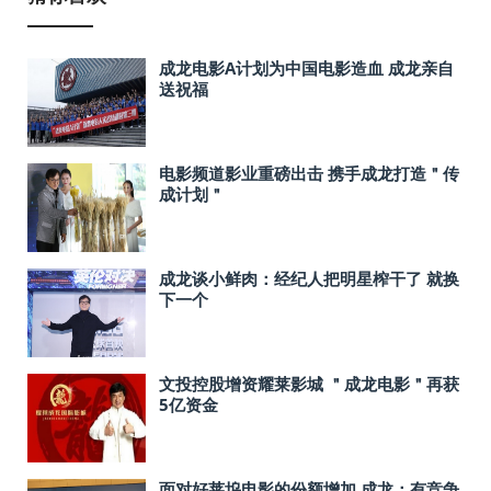
成龙电影A计划为中国电影造血 成龙亲自
送祝福
电影频道影业重磅出击 携手成龙打造＂传
成计划＂
成龙谈小鲜肉：经纪人把明星榨干了 就换
下一个
文投控股增资耀莱影城 ＂成龙电影＂再获
5亿资金
面对好莱坞电影的份额增加 成龙：有竞争