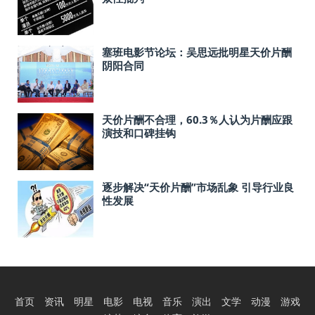
塞班电影节论坛：吴思远批明星天价片酬
阴阳合同
天价片酬不合理，60.3％人认为片酬应跟
演技和口碑挂钩
逐步解决“天价片酬”市场乱象 引导行业良
性发展
首页
资讯
明星
电影
电视
音乐
演出
文学
动漫
游戏