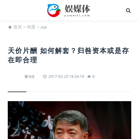
首页
>
明星
>
内容
天价片酬 如何解套？归咎资本或是存
在即合理
2017-02-20 18:34:19
0
明星