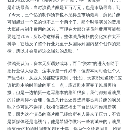
我记得2006年拍《闯关东》的时候，整个预算是一千万元，
是市场最高，当时演员片酬是五百万元，也是市场最高；到
了今天，三个亿的制作预算也不见得是市场最高，演员片酬
可能超过一个亿的也不是一个两个了。那个时候演员的费用
大概能占制作费用的30%，而现在大部分演员的费用可能都
要超过70%，所以你这样看，整体演员价格的变化实在太不
科学，它违反了整个行业乃至于从国际到国内整个创作的规
律，所以才会引起这么强烈的反映。”
侯鸿亮认为，资本无所谓好或坏，而且“资本”的进入有助于
把行业做大做强，这本身是一件好事；但资本同时会让个人
产生贪欲，从业人员都应该克制，“比如，大家都知道我们应
该把剧本的时间放的更长一点，应该剧本写完了以后再拍
摄，但是一边拍摄一边写剧本的剧组很多；我们都知道演员
的片酬高得不合理，但是为什么还要选择那么高片酬的演员
呢？你可以不选择，我相信某些播出平台是认同你用新演
员，因为这个演员的高片酬已经给所有人带来了压力，不管
是新媒体还是电视台，他是希望你做出一些尝试来的；演员
给50天的拍摄时间要拍四五十集，你为什么还要同意。如果