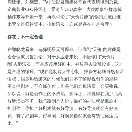
阎建钢、刘德宏、马中骏以及新媒体平台代表腾讯副总裁、
企鹅影业CEO孙怀忠、爱奇艺CEO龚宇、大优酷事业群总裁
杨伟东等齐聚一堂，再次讨论了“天价片酬”的锅到底该由谁
来背？是归咎资本、推给演员，亦或是存在即是合理？
存在，不一定合理
在郑晓龙看来，选择明星无可厚非，但高到“天价”的片酬是
否合理就另当别论。对于从业者来说，不应该用“天价片
酬”去砸演员，而是应该用好剧本、好故事去吸引投资，这才
是合理的循环。“现在是制片人中心制，投资方花钱自然有话
语权，很多热钱进来的时候他们并不了解影视创作的规律，
不会抓剧本，不会抓创作，但是他们会抓演员，会买收视。
所以说，就是创作上的不成熟。实际上，我觉得在我那儿高
片酬演员不多，我总跟制片人说，最好的办法就是抓剧本，
抓创作，你抓了好剧本就有好导演，有好导演就会有好演
员，有了好剧本、好导演、好演员自然就会有钱往你这儿
来。”