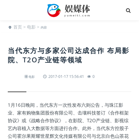
首页
>
电影
>
内容
当代东方与多家公司达成合作 布局影
院、T2O产业链等领域
2017-01-17 15:56:41
0
电影
1月16日晚间，当代东方一次性发布六则公告，与珠江影
业、家有购物集团股份有限公司、击壤科技签订《合作框架
协议》或《战略合作协议》，在影院、T2O产业链、影视综
艺内容植入大数据等方面进行合作。此外，当代东方控股子
公司霍尔果斯耀世星辉文化传媒有限公司与北京白色山茶花