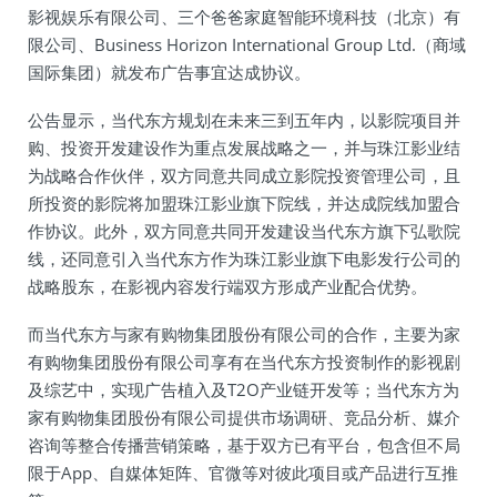
影视娱乐有限公司、三个爸爸家庭智能环境科技（北京）有
限公司、Business Horizon International Group Ltd.（商域
国际集团）就发布广告事宜达成协议。
公告显示，当代东方规划在未来三到五年内，以影院项目并
购、投资开发建设作为重点发展战略之一，并与珠江影业结
为战略合作伙伴，双方同意共同成立影院投资管理公司，且
所投资的影院将加盟珠江影业旗下院线，并达成院线加盟合
作协议。此外，双方同意共同开发建设当代东方旗下弘歌院
线，还同意引入当代东方作为珠江影业旗下电影发行公司的
战略股东，在影视内容发行端双方形成产业配合优势。
而当代东方与家有购物集团股份有限公司的合作，主要为家
有购物集团股份有限公司享有在当代东方投资制作的影视剧
及综艺中，实现广告植入及T2O产业链开发等；当代东方为
家有购物集团股份有限公司提供市场调研、竞品分析、媒介
咨询等整合传播营销策略，基于双方已有平台，包含但不局
限于App、自媒体矩阵、官微等对彼此项目或产品进行互推