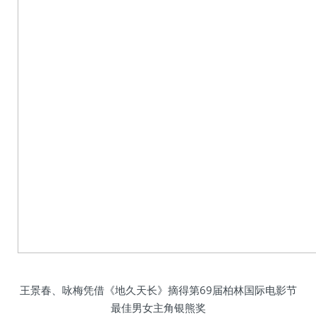
王景春、咏梅凭借《地久天长》摘得第69届柏林国际电影节
最佳男女主角银熊奖