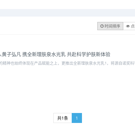
时间排序
点
黄子弘凡 携全新理肤泉水光乳 共赴科学护肤新体验
的精神也始终体现在产品赋能之上，更推出全新理肤泉水光乳1，将源自诺奖科
共1条
1