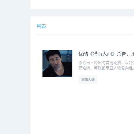
列表
优酷《猎雨人间》杀青，王
杀青当日释出的首批剧照，以冷
邪难辨，每张都尽显人物复杂性
猎雨人间