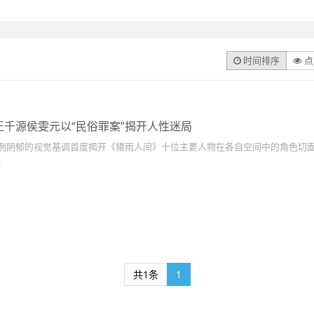
时间排序
点
千源侯雯元以“民俗罪案”揭开人性迷局
冽阴郁的视觉基调首度揭开《猎雨人间》十位主要人物在各自空间中的角色切
。
共1条
1