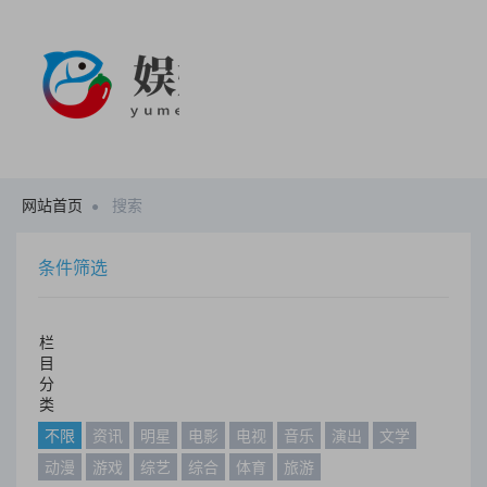
网站首页
搜索
条件筛选
栏
目
分
类
不限
资讯
明星
电影
电视
音乐
演出
文学
动漫
游戏
综艺
综合
体育
旅游