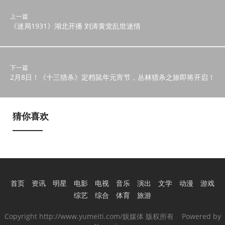
上一篇
《迷局1931》湖北开播 刘涛黄觉乱世迷情
下一篇
2月8日！《十三猎杀》定档鼠年元宵节，丛林猎杀之旅即将开启！
猜你喜欢
首页
资讯
明星
电影
电视
音乐
演出
文学
动漫
游戏
综艺
综合
体育
旅游
Copyright http://www.yumeiti.com/娱媒体 版权所有 Powered by