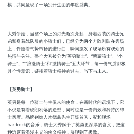
模，共同呈现了一场别开生面的年度盛典。
大秀伊始，当整个场上的灯光渐次亮起，身着西装的骑士兄
弟和身着战队服的小骑士们，已经分为两个方阵列队在秀场
上，伴随着气势昂扬的进行曲，瞬间激发了现场所有观众的
热情与关注。整个大秀被分为“英勇骑士”、“荣耀骑士”、“小
骑士“、””“浪漫骑士”和“激情骑士”五大环节，每一份气质都极
具个性意识，链接着骑士精神的过去、当下与未来。
【英勇骑士】
英勇是每一位骑士与生俱来的使命，在新时代的语境下，它
不仅是有着硬朗利落的造型，同时也是一份内敛和矜持的绅
士风度。品牌创始人常德鑫先生开场首秀，配和现场
hardrock的音乐，骑士大秀赋予了英勇更深厚的含义，把这
种透露着浪漫主义的侠义精神，展现到了极致。