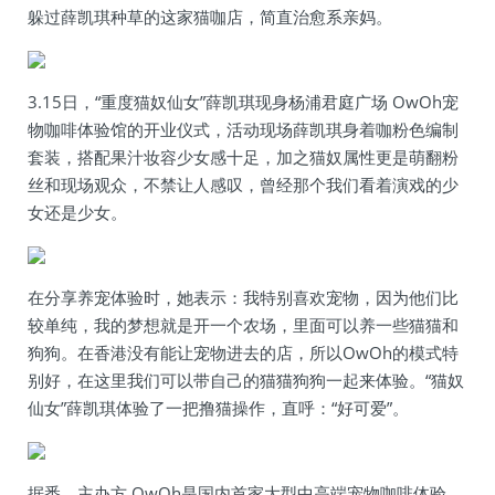
躲过薛凯琪种草的这家猫咖店，简直治愈系亲妈。
3.15日，“重度猫奴仙女”薛凯琪现身杨浦君庭广场 OwOh宠
物咖啡体验馆的开业仪式，活动现场薛凯琪身着咖粉色编制
套装，搭配果汁妆容少女感十足，加之猫奴属性更是萌翻粉
丝和现场观众，不禁让人感叹，曾经那个我们看着演戏的少
女还是少女。
在分享养宠体验时，她表示：我特别喜欢宠物，因为他们比
较单纯，我的梦想就是开一个农场，里面可以养一些猫猫和
狗狗。在香港没有能让宠物进去的店，所以OwOh的模式特
别好，在这里我们可以带自己的猫猫狗狗一起来体验。“猫奴
仙女”薛凯琪体验了一把撸猫操作，直呼：“好可爱”。
据悉，主办方 OwOh是国内首家大型中高端宠物咖啡体验