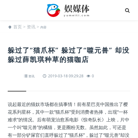
首页
>
资讯
>
内容
躲过了“猫爪杯” 躲过了“噬元兽” 却没
躲过薛凯琪种草的猫咖店
2019-03-18 09:29:28
0
资讯
说起最近的猫奴市场都在搞事情！前有星巴克中国推出了樱
花系列星杯，其中一款“猫爪杯”受到消费者热捧，出现“一杯
难求”的情况。后有萌宠治愈系电影《惊奇队长》上映，片中
一个叫“噬元兽”的橘猫，更是圈粉无数。虽然如此，可还是
有一部分铲屎官们直呼躲过了“猫爪杯”，躲过了“噬元兽”却没