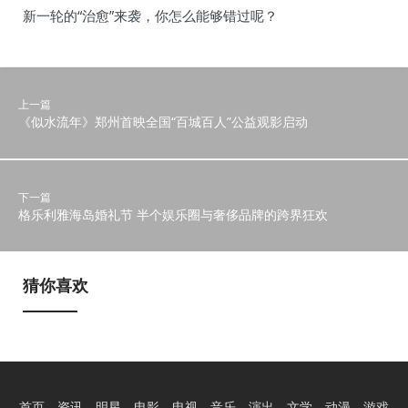
新一轮的“治愈”来袭，你怎么能够错过呢？
上一篇
《似水流年》郑州首映全国“百城百人”公益观影启动
下一篇
格乐利雅海岛婚礼节 半个娱乐圈与奢侈品牌的跨界狂欢
猜你喜欢
首页
资讯
明星
电影
电视
音乐
演出
文学
动漫
游戏