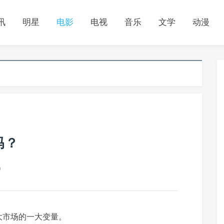
讯
明星
电影
电视
音乐
文学
动漫
吗？
0
大市场的一大变量。