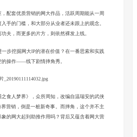
应，配套优质营销的网大作品，活跃周期能从一周
何入手的门槛，和大部分从业者还未跟上的观念。
面功夫，而更多的片方，则依然裸发上线。
一步挖掘网大IP的潜在价值？在一番思索和实践
空的操作——线下剧情摔角秀。
捕之食人梦界》，众所周知，改编自温瑞安的武侠
种跨界营销，倒是一桩新奇事。而摔角，这个并不主
形象的网大起到助推作用吗？背后又蕴含着网大营