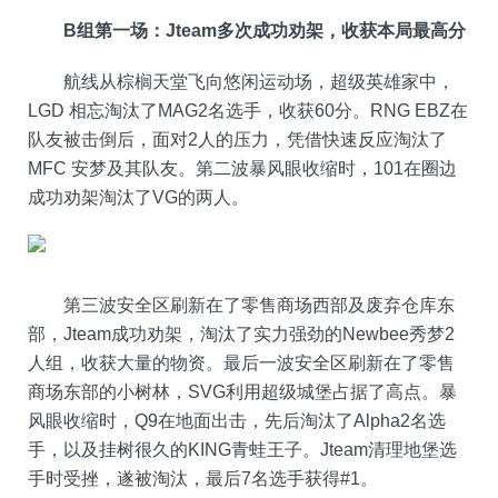
B组第一场：
Jteam
多次成功劝架，收获本局最高分
航线从棕榈天堂飞向悠闲运动场，超级英雄家中，
LGD 相忘淘汰了MAG2名选手，收获60分。RNG EBZ在
队友被击倒后，面对2人的压力，凭借快速反应淘汰了
MFC 安梦及其队友。第二波暴风眼收缩时，101在圈边
成功劝架淘汰了VG的两人。
第三波安全区刷新在了零售商场西部及废弃仓库东
部，Jteam成功劝架，淘汰了实力强劲的Newbee秀梦2
人组，收获大量的物资。最后一波安全区刷新在了零售
商场东部的小树林，SVG利用超级城堡占据了高点。暴
风眼收缩时，Q9在地面出击，先后淘汰了Alpha2名选
手，以及挂树很久的KING青蛙王子。Jteam清理地堡选
手时受挫，遂被淘汰，最后7名选手获得#1。