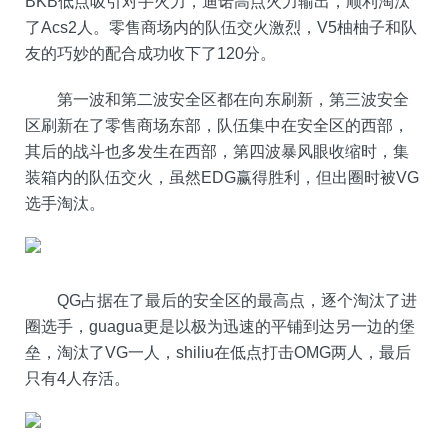
BKB低点吸引对手火力，迪诺高点火力输出，顺利淘汰
了Acs2人。零售商场内的队伍交火激烈，V5柚柚子和队
友的巧妙的配合成功收下了120分。
第一波和第二波安全区都在向东刷新，第三波安全
区刷新在了零售商场东部，队伍集中在安全区的西部，
其后的战斗也多发生在西部，第四波暴风眼收缩时，集
装箱内的队伍交火，虽然EDG赢得胜利，但出圈时被VG
选手淘汰。
QG占据在了最后的安全区的最高点，逐个淘汰了进
圈选手，guagua更是以极为迅速的平铺到达另一边的堡
垒，淘汰了VG一人，shiliu在低点打击OMG两人，最后
只有4人存活。