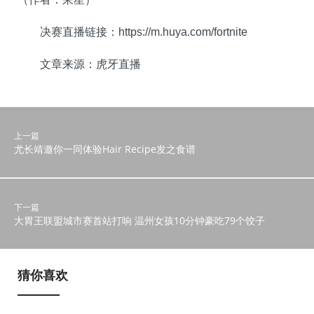
决赛直播链接：https://m.huya.com/fortnite
文章来源：虎牙直播
上一篇
尤长靖邀你一同体验Hair Recipe发之食谱
下一篇
大胃王联盟城市赛首站打响 温州女孩10分钟豪吃79个饺子
猜你喜欢