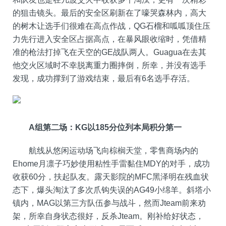
的狙击镜头。最后的安全区刷新在了嚎哭森林内，高大
的树木让选手们很难在高点作战，QG石榴和呱呱顶住压
力先行进入安全区占据高点，在暴风眼收缩时，凭借精
准的枪法打掉飞在天空的GE战队两人。Guagua在去其
他交火区域时不幸脱离重力圈摔倒，所幸，并没有选手
发现，成功撑到了游戏结束，最后有6名选手存活。
A组第二场：KG以185分位列本局积分第一
航线从悠闲运动场飞向棕榈天堂，零售商场内的
Ehome月凛子巧妙使用粘性手雷黏住MDY的对手，成功
收获60分，扶起队友。露天影院的MFC黑泽明在残血状
态下，爆头淘汰了多次爪钩失误的AG49小绵羊。斜塔小
镇内，MAG以第三方队伍参与战斗，然而Jteam前来劝
架，所幸自身状态很好，反杀Jteam。刚补给好状态，