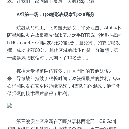
彩。让我们一起回顾下最后一天的精彩比赛！
A组第一场：QG精彩表现拿到320高分
航线从马桶工厂飞向露天影院，平分地图。Alpha小
阿星和队友在盐泉率先淘汰了老对手BTRG。沙漠小镇内
RNG_careless和队友巧妙的配合，避免对手的双管喷发
挥，成功收获60分。其他区域的战斗也是十分激烈，第
一波暴风眼收缩时，只剩下了13名选手。
棕榈天堂降落队伍较多，而且周围的其他队伍赶
来，导致战斗持续了很长时间，Jz获得最后的胜利。QG
石榴和队友在安全区边缘交战，4支队伍的混战，他们凭
借强硬的技术最后赢得了胜利。
第三波安全区刷新在了嚎哭森林西北部，C9 Ganji
和队友也是在几波交火中收获多个淘汰，更有一次精彩