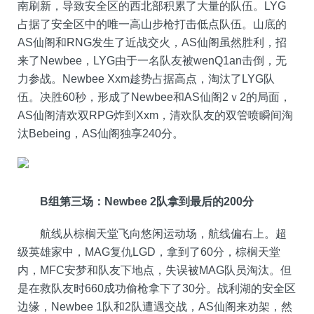
南刷新，导致安全区的西北部积累了大量的队伍。LYG
占据了安全区中的唯一高山步枪打击低点队伍。山底的
AS仙阁和RNG发生了近战交火，AS仙阁虽然胜利，招
来了Newbee，LYG由于一名队友被wenQ1an击倒，无
力参战。Newbee Xxm趁势占据高点，淘汰了LYG队
伍。决胜60秒，形成了Newbee和AS仙阁2ｖ2的局面，
AS仙阁清欢双RPG炸到Xxm，清欢队友的双管喷瞬间淘
汰Bebeing，AS仙阁独享240分。
B组第三场：
Newbee
2
队拿到最后的
2
00
分
航线从棕榈天堂飞向悠闲运动场，航线偏右上。超
级英雄家中，MAG复仇LGD，拿到了60分，棕榈天堂
内，MFC安梦和队友下地点，失误被MAG队员淘汰。但
是在救队友时660成功偷枪拿下了30分。战利湖的安全区
边缘，Newbee 1队和2队遭遇交战，AS仙阁来劝架，然