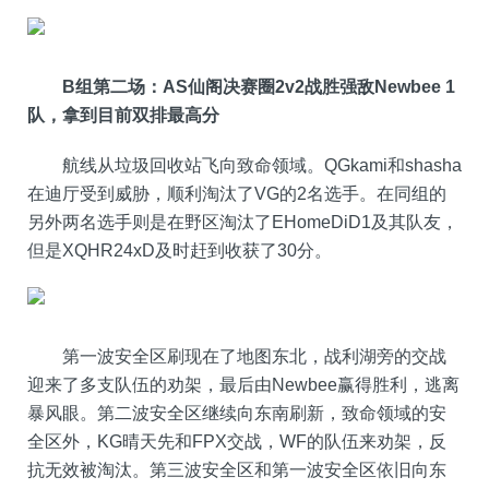
B组第二场：AS仙阁决赛圈
2v2
战胜强敌
Newbee
1
队，拿到目前双排最高分
航线从垃圾回收站飞向致命领域。QGkami和shasha
在迪厅受到威胁，顺利淘汰了VG的2名选手。在同组的
另外两名选手则是在野区淘汰了EHomeDiD1及其队友，
但是XQHR24xD及时赶到收获了30分。
第一波安全区刷现在了地图东北，战利湖旁的交战
迎来了多支队伍的劝架，最后由Newbee赢得胜利，逃离
暴风眼。第二波安全区继续向东南刷新，致命领域的安
全区外，KG晴天先和FPX交战，WF的队伍来劝架，反
抗无效被淘汰。第三波安全区和第一波安全区依旧向东