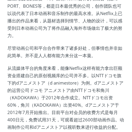
PORT、BONES等，都是日本最优秀的公司，创作团队也可
以说代表了日本动画和音乐制作的最高水准。从Netflix上已
播出的作品来看，从题材选择到情节、人物的设计，可以感
受到日本动画公司为了将作品融入海外市场做出了极大的努
力。
尽管动画公司和平台合作带来了诸多好处，但事情也并非如
此简单。并不是人人都有能力来分这一本羹。
从流媒体平台的角度来看，能像Netflix这样有能力拿出巨额
资金搭建自己的原创视频库的公司并不多。以NTTドコモ旗
下的dアニメストア（d animestore）为例。dアニメストア
的运营公司ドコモ アニメストア由NTTドコモ和角川
（KADOKAWA）于2012年合作成立。NTTドコモ出资
60%，角川（KADOKAWA）出资40%。dアニメストア于
2012年7月开始推出。目前平台对会员的收费方式是每月
400日元，免费试用31天，可观看超过2600部动画作品。动
画制作公司和dアニメストア以视听数来进行收益的分配。