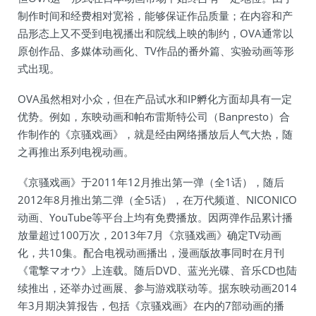
制作时间和经费相对宽裕，能够保证作品质量；在内容和产
品形态上又不受到电视播出和院线上映的制约，OVA通常以
原创作品、多媒体动画化、TV作品的番外篇、实验动画等形
式出现。
OVA虽然相对小众，但在产品试水和IP孵化方面却具有一定
优势。例如，东映动画和帕布雷斯特公司（Banpresto）合
作制作的《京骚戏画》，就是经由网络播放后人气大热，随
之再推出系列电视动画。
《京骚戏画》于2011年12月推出第一弹（全1话），随后
2012年8月推出第二弹（全5话），在万代频道、NICONICO
动画、YouTube等平台上均有免费播放。因两弹作品累计播
放量超过100万次，2013年7月《京骚戏画》确定TV动画
化，共10集。配合电视动画播出，漫画版故事同时在月刊
《電撃マオウ》上连载。随后DVD、蓝光光碟、音乐CD也陆
续推出，还举办过画展、参与游戏联动等。据东映动画2014
年3月期决算报告，包括《京骚戏画》在内的7部动画的播