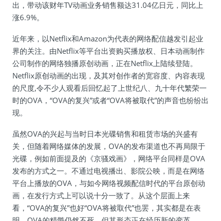
出，带动该财年TV动画业务销售额达31.04亿日元，同比上
涨6.9%。
近年来，以Netflix和Amazon为代表的网络配信越发引起业
界的关注。由Netflix等平台出资购买播放权、日本动画制作
公司制作的网络独播原创动画，正在Netflix上陆续登陆。
Netflix原创动画的出现，及其对创作者的宽容度、内容表现
的尺度,令不少人观看后回忆起了上世纪八、九十年代繁荣一
时的OVA，“OVA的复兴”或者“OVA将被取代”的声音也纷纷出
现。
虽然OVA的兴起与当时日本光碟销售和租赁市场的兴盛有
关，但随着网络媒体的发展，OVA的发布渠道也不再局限于
光碟，例如前面提及的《京骚戏画》，网络平台同样是OVA
发布的方式之一。不通过电视播出、影院公映，而是在网络
平台上播放的OVA，与如今网络视频配信时代的平台原创动
画，在发行方式上可以说十分一致了。从这个层面上来
看，“OVA的复兴”也好“OVA将被取代”也罢，其实都是在表
明，OVA的精髓仍然不死，但其形态正在经历新的变革。