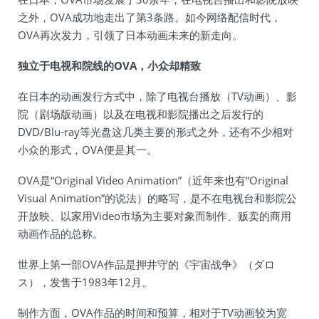
之外，OVA成功地走出了第3条路。如今网络配信时代，
OVA再次发力，引领了日本动画未来的新走向。
独立于电视和院线的OVA，小众却精致
在日本的动画发行方式中，除了电视台播放（TV动画）、影
院（剧场版动画）以及在电视和影院播出之后发行的
DVD/Blu-ray等光盘这几类主要的形式之外，还有不少相对
小众的形式，OVA便是其一。
OVA是“Original Video Animation”（近年来也有“Original
Visual Animation”的说法）的略写，是不在电视台和影院公
开放映、以家用Video市场为主要对象而制作、贩卖的商用
动画作品的总称。
世界上第一部OVA作品是押井守的《宇宙战争》（ダロ
ス），发售于1983年12月。
制作方面，OVA作品的时间和预算，相对于TV动画较为宽