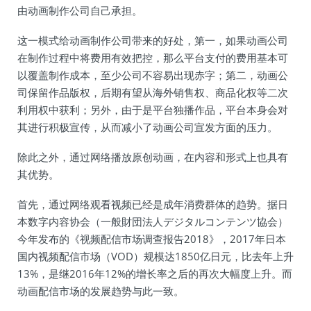
由动画制作公司自己承担。
这一模式给动画制作公司带来的好处，第一，如果动画公司
在制作过程中将费用有效把控，那么平台支付的费用基本可
以覆盖制作成本，至少公司不容易出现赤字；第二，动画公
司保留作品版权，后期有望从海外销售权、商品化权等二次
利用权中获利；另外，由于是平台独播作品，平台本身会对
其进行积极宣传，从而减小了动画公司宣发方面的压力。
除此之外，通过网络播放原创动画，在内容和形式上也具有
其优势。
首先，通过网络观看视频已经是成年消费群体的趋势。据日
本数字内容协会（一般財団法人デジタルコンテンツ協会）
今年发布的《视频配信市场调查报告2018》，2017年日本
国内视频配信市场（VOD）规模达1850亿日元，比去年上升
13%，是继2016年12%的增长率之后的再次大幅度上升。而
动画配信市场的发展趋势与此一致。