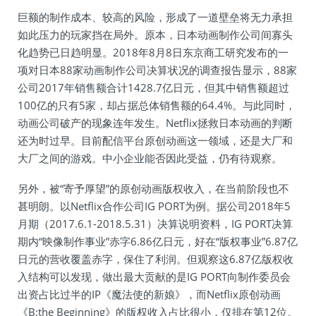
巨额的制作成本、较高的风险，形成了一道壁垒将无力承担
如此压力的玩家挡在局外。原本，日本动画制作公司间寡头
化趋势已日趋明显。2018年8月8日东京商工研究发布的一
项对日本88家动画制作公司决算状况的调查报告显示，88家
公司2017年销售额合计1428.7亿日元，但其中销售额超过
100亿的只有5家，却占据总体销售额的64.4%。与此同时，
动画公司破产的现象连年发生。Netflix拯救日本动画的判断
还为时过早。目前配信平台原创动画这一领域，还是大厂和
大厂之间的游戏。中小企业能否因此受益，仍有待观察。
另外，被“寄予厚望”的原创动画版权收入，在当前阶段也不
甚明朗。以Netflix合作公司IG PORT为例。据公司2018年5
月期（2017.6.1-2018.5.31）决算说明资料，IG PORT决算
期内“映像制作事业”赤字6.86亿日元，好在“版权事业”6.87亿
日元的营收覆盖赤字，保住了利润。但观察这6.87亿版权收
入结构可以发现，做出最大贡献的是IG PORT向制作委员会
出资占比过半的IP《魔法使的新娘》，而Netflix原创动画
《B:the Beginning》的版权收入占比很小，仅排在第12位。