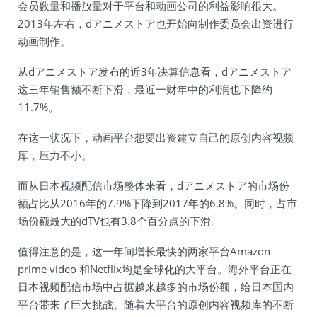
会员数量和播放量对于平台和动画公司的利益影响很大。
2013年左右，dアニメストア也开始向制作委员会出资进行
动画制作。
从dアニメストア发布的近3年决算信息看，dアニメストア
这三年销售额不断下滑，最近一财年中的利润也下降约
11.7%。
在这一状况下，动画平台想要出资建立自己的原创内容视频
库，压力不小。
而从日本视频配信市场整体来看，dアニメストア的市场份
额占比从2016年的7.9%下降到2017年的6.8%。同时，占市
场份额最大的dTV也有3.8个百分点的下滑。
值得注意的是，这一年间增长最快的两家平台Amazon
prime video 和Netflix均是全球化的大平台。海外平台正在
日本视频配信市场中占据越来越多的市场份额，给日本国内
平台带来了巨大挑战。随着大平台的原创内容视频库的不断