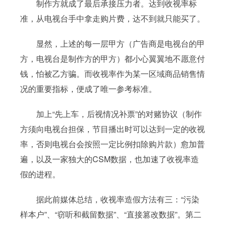
制作方就成了最后承接压力者。达到收视率标
准，从电视台手中拿走购片费，达不到就只能买了。
显然，上述的每一层甲方（广告商是电视台的甲
方，电视台是制作方的甲方）都小心翼翼地不愿意付
钱，怕被乙方骗。而收视率作为某一区域商品销售情
况的重要指标，便成了唯一参考标准。
加上“先上车，后视情况补票”的对赌协议（制作
方须向电视台担保，节目播出时可以达到一定的收视
率，否则电视台会按照一定比例扣除购片款）愈加普
遍，以及一家独大的CSM数据，也加速了收视率造
假的进程。
据此前媒体总结，收视率造假方法有三：“污染
样本户”、“窃听和截留数据”、“直接篡改数据”。第二