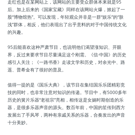
走红也是在某网站上，该网站的主要受众群体本来就是95
后。加上后来的《国家宝藏》同样在该网站火爆，掀起了一
股“博物馆热”。可以发现，年轻观众并非是一群“娱乐”的“肤
浅”群体，相反，他们表现出了出乎意料的对于中国传统文化
的兴趣。
95后能喜欢这种严肃节目，也说明他们渴望涨知识、开眼
界，反过来要求节目尽量满足这个刚需。《信·中国》的历史
感引人关注；《一路书香》走读文学和历史，对余光中、路
遥、普希金有了很好的普及。
值得一提的是《国乐大典》，该节目在集结国乐乐团精彩竞
技的同时，也非常注意对知识的传递。节目中，有5000多年
历史的簧片乐器“老祖宗”亮相，相传这是女娲时期创造的乐
器，是很多乐器声音的源头。数百年前，中国的笙传到西方
发展出了手风琴，两种有亲戚关系的乐器，合奏发出的声音
十分美妙。