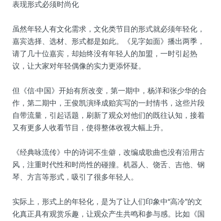
表现形式必须时尚化
虽然年轻人有文化需求，文化类节目的形式就必须年轻化，
嘉宾选择、选材、形式都是如此。《见字如面》播出两季，
请了几十位嘉宾，却始终没有年轻人的加盟，一时引起热
议，让大家对年轻偶像的实力更添怀疑。
但《信·中国》开始有所改变，第一期中，杨洋和张少华的合
作，第二期中，王俊凯演绎成贻宾写的一封情书，这些片段
自带流量，引起话题，刷新了观众对他们的既往认知，接着
又有更多人收看节目，使得整体收视大幅上升。
《经典咏流传》中的诗词不生僻，改编成歌曲也没有沿用古
风，注重时代性和时尚性的碰撞。机器人、饶舌、吉他、钢
琴、方言等形式，吸引了很多年轻人。
实际上，形式上的年轻化，是为了让人们印象中“高冷”的文
化真正具有观赏乐趣，让观众产生共鸣和参与感。比如《国