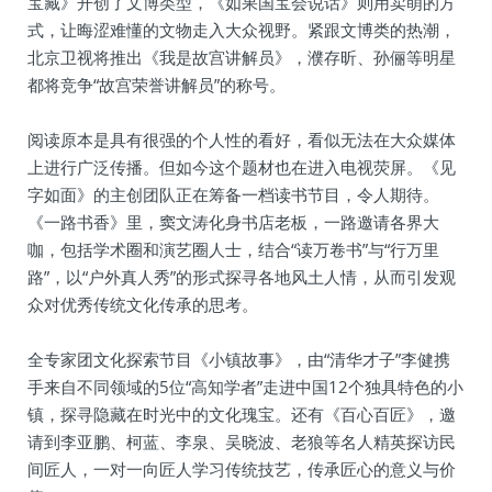
宝藏》开创了文博类型，《如果国宝会说话》则用卖萌的方
式，让晦涩难懂的文物走入大众视野。紧跟文博类的热潮，
北京卫视将推出《我是故宫讲解员》，濮存昕、孙俪等明星
都将竞争“故宫荣誉讲解员”的称号。
阅读原本是具有很强的个人性的看好，看似无法在大众媒体
上进行广泛传播。但如今这个题材也在进入电视荧屏。《见
字如面》的主创团队正在筹备一档读书节目，令人期待。
《一路书香》里，窦文涛化身书店老板，一路邀请各界大
咖，包括学术圈和演艺圈人士，结合“读万卷书”与“行万里
路”，以“户外真人秀”的形式探寻各地风土人情，从而引发观
众对优秀传统文化传承的思考。
全专家团文化探索节目《小镇故事》，由“清华才子”李健携
手来自不同领域的5位“高知学者”走进中国12个独具特色的小
镇，探寻隐藏在时光中的文化瑰宝。还有《百心百匠》，邀
请到李亚鹏、柯蓝、李泉、吴晓波、老狼等名人精英探访民
间匠人，一对一向匠人学习传统技艺，传承匠心的意义与价