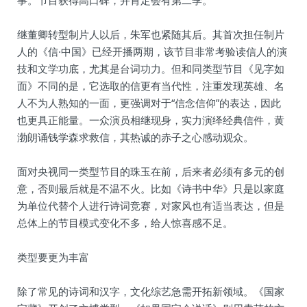
事。节目获得高口碑，并肯定会有第二季。
继董卿转型制片人以后，朱军也紧随其后。其首次担任制片
人的《信·中国》已经开播两期，该节目非常考验读信人的演
技和文学功底，尤其是台词功力。但和同类型节目《见字如
面》不同的是，它选取的信更有当代性，注重发现英雄、名
人不为人熟知的一面，更强调对于“信念信仰”的表达，因此
也更具正能量。一众演员相继现身，实力演绎经典信件，黄
渤朗诵钱学森求救信，其热诚的赤子之心感动观众。
面对央视同一类型节目的珠玉在前，后来者必须有多元的创
意，否则最后就是不温不火。比如《诗书中华》只是以家庭
为单位代替个人进行诗词竞赛，对家风也有适当表达，但是
总体上的节目模式变化不多，给人惊喜感不足。
类型要更为丰富
除了常见的诗词和汉字，文化综艺急需开拓新领域。《国家