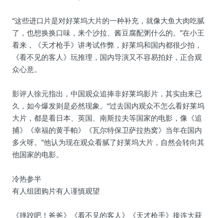
“这些进口片是对好莱坞大片的一种补充，就像大鱼大肉吃腻
了，也想换换口味，来个沙拉、酱豆腐配粥什么的。”在小王
看来，《天才枪手》讲考试作弊，好莱坞和国内都很少拍，
《看不见的客人》玩推理，国内导演又不容易拍好，正合观
众心意。
影评人徐元指出，中国观众追捧非好莱坞影片，其实由来已
久，如今爆发则是必然现象。“过去国内观众不怎么看好莱坞
大片，都是看日本、英国、南斯拉夫等国家的电影，像《追
捕》《幸福的黄手帕》《瓦尔特保卫萨拉热窝》当年在国内
多火呀。”他认为现在观众看腻了好莱坞大片，自然会转向其
他国家的电影。
冷热参半
有人组团购片有人谨慎观望
《摔跤吧！爸爸》《看不见的客人》《天才枪手》接连大获