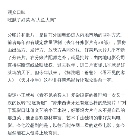
观众口味
吃腻了好莱坞“大鱼大肉”
分账片和批片，是目前外国电影进入内地市场的两种方式。
前者每年都有规定数量限制（去年分账影片有38部），票房
由出品方、发行方、放映方共同分账。好莱坞大片几乎垄断
了分账片。在分账片配额之外，就是批片，由内地电影公司
直接买断院线放映版权。过去数年，进口片市场几乎就是好
莱坞的天下。但今年以来，《摔跤吧！爸爸》《看不见的客
人》《天才枪手》这些非好莱坞影片让观众眼前一亮。
影迷小王就被《看不见的客人》复杂缜密的推理和一次又一
次的反转“彻底折服”，“原来西班牙还有这么棒的悬疑片！”对
于观影口味偏文艺的小王来说，好莱坞大片向来不是自己的
那道菜，他更喜欢题材丰富、艺术手法独特的非好莱坞电
影。令他没想到的是，以往只能在网上看的这些电影，如今
居然能在大银幕上欣赏到。