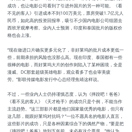
成功，也让电影公司看到了引进外国片的另一种可能。《看
不见的客人》引进成本不到100万美元，票房突破1.7亿元人
民币，如此高的投资回报率，吸引不少国内电影公司组团去
西班牙观摩考察。业内人士预测，印度和泰国批片的版权价
格也会上涨。
“现在做进口片确实更多元化了，非好莱坞的批片成本更低一
些，前期承担的风险也没那么高。现在印度、泰国都有一些
很棒的电影，而好莱坞大片的创作则陷入了某种困境，全是
漫威、DC那套超级英雄电影，观众看多了也会审美疲
劳。”影联传媒电影发行中心总经理焦靖这样说。
不过，一些业内人士仍持谨慎态度，认为《摔跤吧！爸爸》
《看不见的客人》《天才枪手》的成功只是个例，不能当作
主流趋势。“这三部影片都是他们国家最优秀的电影，但只有
这几部，能跟好莱坞对抗吗？”一位不愿具名的电影人直言，
这些影片的成功，只是各种因素综合下的偶然产物，“要是把
《摔跤吧！爸爸》放到五年前，未必有这个票房。”他认为，