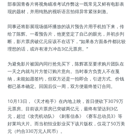
部泰国青春片将视角瞄准考试作弊这一既常见又鲜有电影表
现的题材，并用纯熟的视听语言拍得异常紧张刺激。
同事还将影展现场循环播放的该片预告片用手机拍下来，传
给了陈辉。一看预告片，他更坚定了自己的眼光，并初步判
断，影片票房破亿元应该不在话下，“如果各方面条件都比较
理想的话，或许有潜力冲击3亿元票房。”
为避免影片被国内同行抢先买下，陈辉甚至要求购片团队在
一天之内就与片方签订购片意向。当时泰方负责人不在戛
纳，未能如愿签约，但双方还是一拍即合，引进方式、价钱
都已基本确定。回国后仅一周，双方便最终签订合同。
10月13日，《天才枪手》在内地上映，首日便砍下3079万
元票房。目前该片票房已突破两亿元，最终有望达到3亿
元，超过《攻壳机动队》《刺客信条》《赛车总动员3》等
好莱坞大片。而当初恒业影业买下该片版权，仅花了50万美
元（约合330万元人民币）。