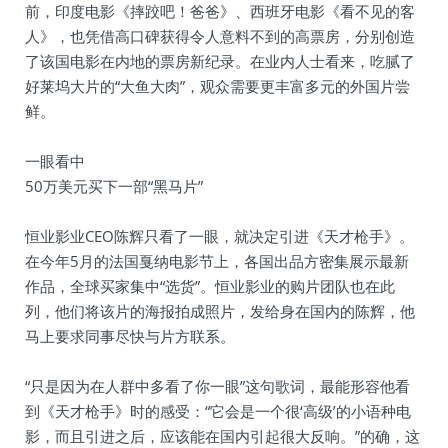
前，印度电影《摔跤吧！爸爸》、西班牙电影《看不见的客
人》，也凭借高口碑获得令人意料不到的高票房，分别创造
了该国电影在内地的票房新纪录。在业内人士看来，吃腻了
好莱坞大片的“大鱼大肉”，观众需要更丰富多元的外国片尝
鲜。
一眼看中
50万美元买下一部“黑马片”
恒业影业CEO陈辉只看了一眼，就决定引进《天才枪手》。
在今年5月的法国戛纳电影节上，各国出品方密集展示最新
作品，全球买家集中“选货”。恒业影业的购片团队也在此
列，他们将该片的海报拍成照片，发给身在国内的陈辉，他
马上要求同事尽快与片方联系。
“只是因为在人群中多看了你一眼”这句歌词，最能形容他看
到《天才枪手》时的感受：“它会是一个很‘高级’的小语种电
影，而且引进之后，应该能在国内引起很大反响。”的确，这