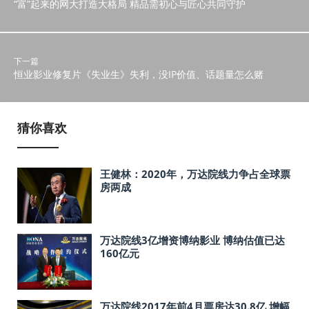
“富”起来的网大打造大格局 精品需初心与匠心共同守护
下一篇
恒业影业修复片《失业生》失利，没IP价值、话题量怎么赌
猜你喜欢
王健林：2020年，万达院线力争占全球票
房两成
万达院线3亿增资博纳影业 博纳估值已达
160亿元
万达院线2017年前4月票房达30.8亿 增幅