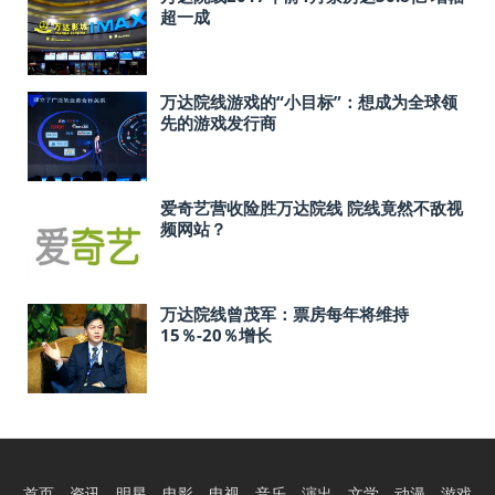
超一成
万达院线游戏的“小目标”：想成为全球领
先的游戏发行商
爱奇艺营收险胜万达院线 院线竟然不敌视
频网站？
万达院线曾茂军：票房每年将维持
15％-20％增长
首页
资讯
明星
电影
电视
音乐
演出
文学
动漫
游戏