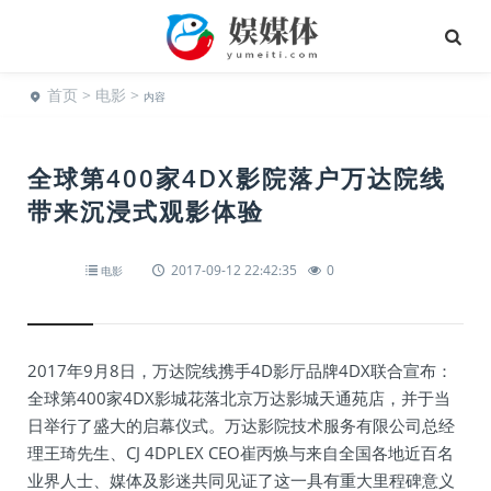
首页
>
电影
>
内容
全球第400家4DX影院落户万达院线
带来沉浸式观影体验
2017-09-12 22:42:35
0
电影
2017年9月8日，万达院线携手4D影厅品牌4DX联合宣布：
全球第400家4DX影城花落北京万达影城天通苑店，并于当
日举行了盛大的启幕仪式。万达影院技术服务有限公司总经
理王琦先生、CJ 4DPLEX CEO崔丙焕与来自全国各地近百名
业界人士、媒体及影迷共同见证了这一具有重大里程碑意义