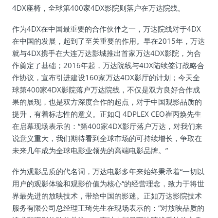
4DX座椅，全球第400家4DX影院则落户在万达院线。
作为4DX在中国最重要的合作伙伴之一，万达院线对于4DX
在中国的发展，起到了至关重要的作用。早在2015年，万达
就与4DX携手在大连万达影城推出首家万达4DX影院，为合
作奠定了基础；2016年起，万达院线与4DX陆续签订战略合
作协议，宣布引进建设160家万达4DX影厅的计划；今天全
球第400家4DX影院落户万达院线，不仅是双方良好合作成
果的展现，也是双方深度合作的起点，对于中国观影品质的
提升，有着标志性的意义。正如CJ 4DPLEX CEO崔丙焕先生
在启幕现场表示的：“第400家4DX影厅落户万达，对我们来
说意义重大，我们期待看到全球市场的可持续增长，争取在
未来几年成为全球电影业领先的高端电影品牌。”
作为观影品质的代名词，万达电影多年来始终秉承着“一切以
用户的观影体验和观影价值为核心“的经营理念，致力于将世
界最先进的放映技术，带给中国的影迷。正如万达影院技术
服务有限公司总经理王琦先生在现场表示的：“对放映品质的